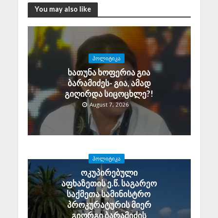
You may also like
ᲞᲝᲚᲘᲢᲘᲙᲐ
ხათუნა ხოფერია გია
ბარამიძეს- გია, ამად
გიღირდა სიცოცხლე?!
August 7, 2026
ᲞᲝᲚᲘᲢᲘᲙᲐ
ოკუპირებული
აფხაზეთის ე.წ. საგარეო
საქმეთა სამინისტრო
პროკურატურის მიერ
გიორგი ბარამიძის