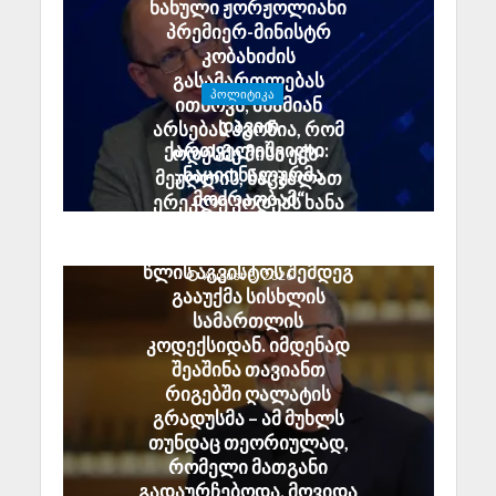
ნანული ჟორჟოლიანი
პრემიერ-მინისტრ
კობახიძის
გასამართლებას
ᲞᲝᲚᲘᲢᲘᲙᲐ
ითხოვს; შხამიან
დავით
არსებას ჰგონია, რომ
ქართველიშვილი:
ოდესმე მისი ექს-
„ნაციონალურმა
მეუღლის, ნაცჯალათ
მოძრაობამ“
ერეკლე კოდუას ხანა
სამშობლოს ღალატის
დადგება
მუხლი ზუსტად 2008
საქართველოში
წლის აგვისტოს შემდეგ
August 8, 2026
გააუქმა სისხლის
სამართლის
კოდექსიდან. იმდენად
შეაშინა თავიანთ
რიგებში ღალატის
გრადუსმა – ამ მუხლს
თუნდაც თეორიულად,
რომელი მათგანი
გადაურჩებოდა. მოვიდა