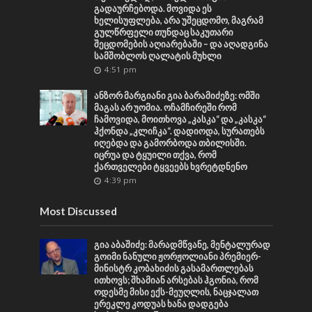
გადაურჩებოდა. მოვიდა ეს
ხელისუფლება, არა უშეცდომო, მაგრამ
გულწრფელი თუნდაც საკუთარი
შეცდომების აღიარებაში – და აღადგინა
სამშობლოს ღალატის მუხლი
4:51 pm
ანზორ მარგიანი გია ბარამიძეზე: ომში
მაგას არ უომია. ოჩამჩირეში რომ
ჩამოვიდა, მოითხოვა „კასკა“ და „კასკა“
ჰქონდა „კლიჩკა“. დადიოდა, სურათებს
იღებდა და გამორბოდა თბილისში.
იცრუა და ტყუილი თქვა, რომ
ქართველები ტყვეებს ხვრეტდნენო
4:39 pm
Most Discussed
გია აბაშიძე: მარადმწვანე, მენტალურად
გოიმი ნანული ჟორჟოლიანი პრემიერ-
მინისტრ კობახიძის გასამართლებას
ითხოვს; შხამიან არსებას ჰგონია, რომ
ოდესმე მისი ექს-მეუღლის, ნაცჯალათ
ერეკლე კოდუას ხანა დადგება