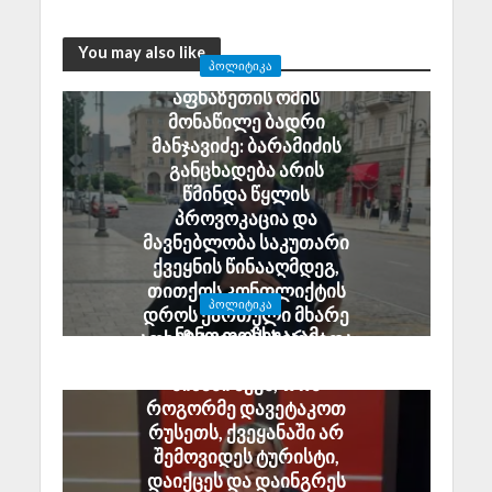
You may also like
ᲞᲝᲚᲘᲢᲘᲙᲐ
აფხაზეთის ომის
მონაწილე ბადრი
მანჯავიძე: ბარამიძის
განცხადება არის
წმინდა წყლის
პროვოკაცია და
მავნებლობა საკუთარი
ქვეყნის წინააღმდეგ,
თითქოს კონფლიქტის
ᲞᲝᲚᲘᲢᲘᲙᲐ
დროს ქართული მხარე
ნინო ფოჩხუა: ამ
აფხაზ ტყვეებს ხვრეტდა
ყველაფერს ერთი
August 6, 2026
მიზანი აქვს, რომ
როგორმე დავეტაკოთ
რუსეთს, ქვეყანაში არ
შემოვიდეს ტურისტი,
დაიქცეს და დაინგრეს