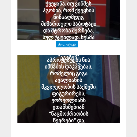
ქვეყანა. თუ ვინმეს
ჰგონია, რომ ქვეყნის
წინააღმდეგ
მიმართული საბოტაჟი
და მტრობა შერჩება,
სულ ტყუილად. სუსმა
გამოძიება დაიწყო და
ᲞᲝᲚᲘᲢᲘᲙᲐ
დამნაშავეები პასუხს
ნანა ჟორჟოლიანი
აგებენ
აპროტესტებს ნია
August 6, 2026
იმნაძის დაკავებას,
რომელიც გიგა
ავალიანის
მკვლელობის საქმეში
ფიგურირებს,
ჟორჟოლიანს
ეთანხმებიან
“ნაცმოძრაობის
წევრები” და
პროპაგანდისტები
August 6, 2026