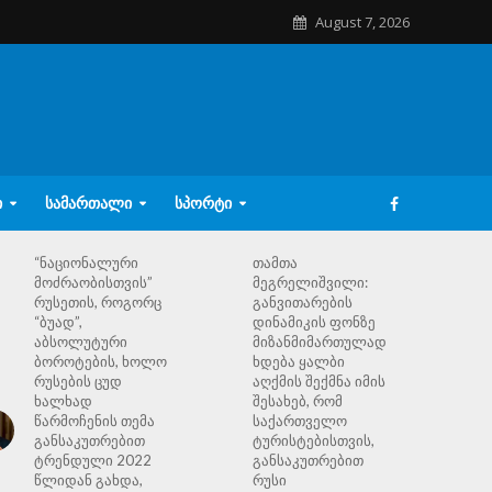
August 7, 2026
Ი
ᲡᲐᲛᲐᲠᲗᲐᲚᲘ
ᲡᲞᲝᲠᲢᲘ
“ნაციონალური
თამთა
მოძრაობისთვის”
მეგრელიშვილი:
რუსეთის, როგორც
განვითარების
“ბუად”,
დინამიკის ფონზე
აბსოლუტური
მიზანმიმართულად
ბოროტების, ხოლო
ხდება ყალბი
რუსების ცუდ
აღქმის შექმნა იმის
ხალხად
შესახებ, რომ
წარმოჩენის თემა
საქართველო
განსაკუთრებით
ტურისტებისთვის,
ტრენდული 2022
განსაკუთრებით
წლიდან გახდა,
რუსი