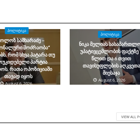
ᲞᲝᲚᲘᲢᲘᲙᲐ
ᲞᲝᲚᲘᲢᲘᲙᲐ
კოლოზ სამხარაძე –
ნიკა მელიას სასამართლ
იონალური მოძრაობა“
უპატივცემლობის ფაქტზე 
ს, რომ სხვა პატარა თუ
წლით და 6 თვით
ოუკიდებელი პარტია
თავისუფლების აღკვეთ
ოს, რათა ოპოზიციაში
მიესაჯა
თავად იყოს
August 6, 2026
August 6, 2026
VIEW ALL 