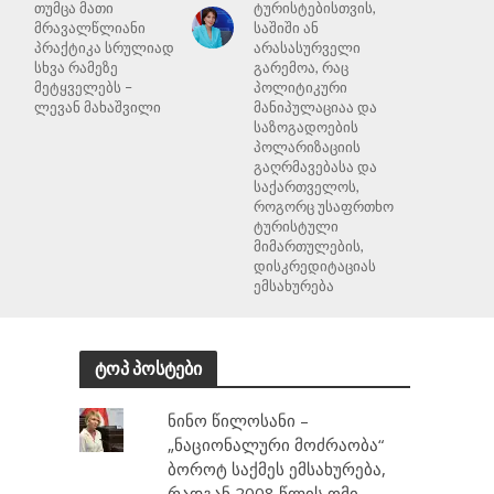
თუმცა მათი
ტურისტებისთვის,
მრავალწლიანი
საშიში ან
პრაქტიკა სრულიად
არასასურველი
სხვა რამეზე
გარემოა, რაც
მეტყველებს –
პოლიტიკური
ლევან მახაშვილი
მანიპულაციაა და
საზოგადოების
პოლარიზაციის
გაღრმავებასა და
საქართველოს,
როგორც უსაფრთხო
ტურისტული
მიმართულების,
დისკრედიტაციას
ემსახურება
ტოპ პოსტები
ნინო წილოსანი –
„ნაციონალური მოძრაობა“
ბოროტ საქმეს ემსახურება,
რადგან 2008 წლის ომი