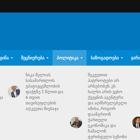
ᲪᲘᲜᲐ
ᲛᲔᲪᲜᲘᲔᲠᲔᲑᲐ
ᲞᲝᲚᲘᲢᲘᲙᲐ
ᲡᲐᲖᲝᲒᲐᲓᲝᲔᲑᲐ
ᲯᲐᲠ
ნიკა მელიას
შეკვეთით
სასამართლოს
პატრიოტები არ
უპატივცემლობის
არსებობენ. ეს
ფაქტზე 1 წლით და
ხალხი არის უცხო
ვა
6 თვით
ქვეყნის აგენტურა
თავისუფლების
და აღმსრულებელი
აღკვეთა მიესაჯა
იმისა, როგორ
დაანგრიონ
ქართული
ეკონომიკა და
ჩაშალონ
ტურისტული სეზონი