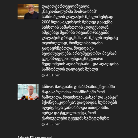
დავით ქართველიშვილი:
„ნაციონალურმა მოძრაობამ“
სამშობლოს ღალატის მუხლი ზუსტად
2008 წლის აგვისტოს შემდეგ გააუქმა
სისხლის სამართლის კოდექსიდან.
იმდენად შეაშინა თავიანთ რიგებში
ღალატის გრადუსმა – ამ მუხლს თუნდაც
თეორიულად, რომელი მათგანი
გადაურჩებოდა. მოვიდა ეს
ხელისუფლება, არა უშეცდომო, მაგრამ
გულწრფელი თუნდაც საკუთარი
შეცდომების აღიარებაში – და აღადგინა
სამშობლოს ღალატის მუხლი
4:51 pm
ანზორ მარგიანი გია ბარამიძეზე: ომში
მაგას არ უომია. ოჩამჩირეში რომ
ჩამოვიდა, მოითხოვა „კასკა“ და „კასკა“
ჰქონდა „კლიჩკა“. დადიოდა, სურათებს
იღებდა და გამორბოდა თბილისში.
იცრუა და ტყუილი თქვა, რომ
ქართველები ტყვეებს ხვრეტდნენო
4:39 pm
Most Discussed