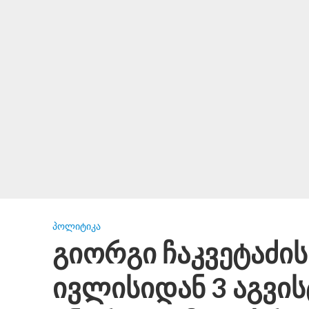
ᲞᲝᲚᲘᲢᲘᲙᲐ
გიორგი ჩაკვეტაძის
ივლისიდან 3 აგვი