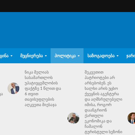
ᲪᲘᲜᲐ
ᲛᲔᲪᲜᲘᲔᲠᲔᲑᲐ
ᲞᲝᲚᲘᲢᲘᲙᲐ
ᲡᲐᲖᲝᲒᲐᲓᲝᲔᲑᲐ
ᲯᲐᲠ
ნიკა მელიას
შეკვეთით
სასამართლოს
პატრიოტები არ
უპატივცემლობის
არსებობენ. ეს
ფაქტზე 1 წლით და
ხალხი არის უცხო
ვა
6 თვით
ქვეყნის აგენტურა
თავისუფლების
და აღმსრულებელი
აღკვეთა მიესაჯა
იმისა, როგორ
დაანგრიონ
ქართული
ეკონომიკა და
ჩაშალონ
ტურისტული სეზონი