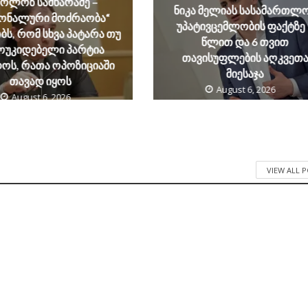
კოლოზ სამხარაძე –
ნიკა მელიას სასამართლ
იონალური მოძრაობა“
უპატივცემლობის ფაქტზე 
ს, რომ სხვა პატარა თუ
წლით და 6 თვით
ოუკიდებელი პარტია
თავისუფლების აღკვეთ
ოს, რათა ოპოზიციაში
მიესაჯა
თავად იყოს
August 6, 2026
August 6, 2026
VIEW ALL 