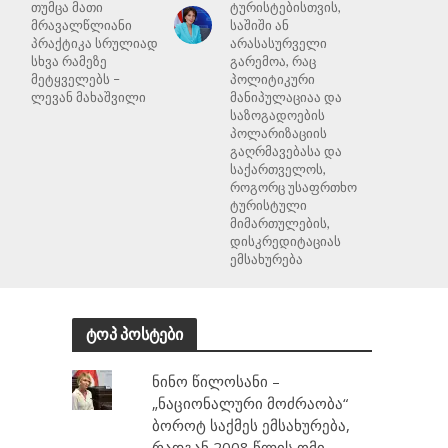
თუმცა მათი
ტურისტებისთვის,
მრავალწლიანი
საშიში ან
პრაქტიკა სრულიად
არასასურველი
სხვა რამეზე
გარემოა, რაც
მეტყველებს –
პოლიტიკური
ლევან მახაშვილი
მანიპულაციაა და
საზოგადოების
პოლარიზაციის
გაღრმავებასა და
საქართველოს,
როგორც უსაფრთხო
ტურისტული
მიმართულების,
დისკრედიტაციას
ემსახურება
ტოპ პოსტები
ნინო წილოსანი –
„ნაციონალური მოძრაობა“
ბოროტ საქმეს ემსახურება,
რადგან 2008 წლის ომი