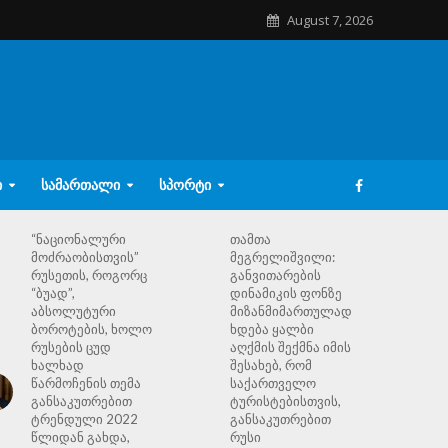
August 7, 2026
Ი
ᲡᲐᲛᲐᲠᲗᲐᲚᲘ
ᲡᲞᲝᲠᲢᲘ
“ნაციონალური
თამთა
მოძრაობისთვის”
მეგრელიშვილი:
რუსეთის, როგორც
განვითარების
“ბუად”,
დინამიკის ფონზე
აბსოლუტური
მიზანმიმართულად
ბოროტების, ხოლო
ხდება ყალბი
რუსების ცუდ
აღქმის შექმნა იმის
ხალხად
შესახებ, რომ
წარმოჩენის თემა
საქართველო
განსაკუთრებით
ტურისტებისთვის,
ტრენდული 2022
განსაკუთრებით
წლიდან გახდა,
რუსი