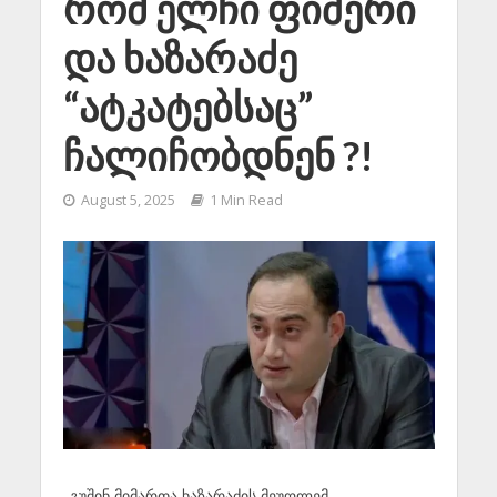
რომ ელჩი ფიშერი
და ხაზარაძე
“ატკატებსაც”
ჩალიჩობდნენ ?!
August 5, 2025
1 Min Read
„გუშინ მიმართა ხაზარაძის მეუღლემ