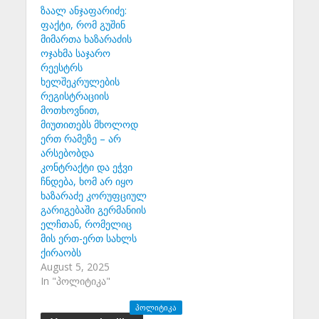
ზაალ ანჯაფარიძე:
ფაქტი, რომ გუშინ
მიმართა ხაზარაძის
ოჯახმა საჯარო
რეესტრს
ხელშეკრულების
რეგისტრაციის
მოთხოვნით,
მიუთითებს მხოლოდ
ერთ რამეზე – არ
არსებობდა
კონტრაქტი და ეჭვი
ჩნდება, ხომ არ იყო
ხაზარაძე კორუფციულ
გარიგებაში გერმანიის
ელჩთან, რომელიც
მის ერთ-ერთ სახლს
ქირაობს
August 5, 2025
In "პოლიტიკა"
ᲞᲝᲚᲘᲢᲘᲙᲐ