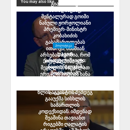
You may also like
გია აბაშიძე:
მარადმწვანე,
მენტალურად გოიმი
ნანული ჟორჟოლიანი
პრემიერ-მინისტრ
კობახიძის
გასამართლებას
ᲞᲝᲚᲘᲢᲘᲙᲐ
ითხოვს; შხამიან
დავით
არსებას ჰგონია, რომ
ქართველიშვილი:
ოდესმე მისი ექს-
„ნაციონალურმა
მეუღლის, ნაცჯალათ
მოძრაობამ“
ერეკლე კოდუას ხანა
სამშობლოს ღალატის
დადგება
მუხლი ზუსტად 2008
საქართველოში
წლის აგვისტოს შემდეგ
August 8, 2026
გააუქმა სისხლის
სამართლის
კოდექსიდან. იმდენად
შეაშინა თავიანთ
რიგებში ღალატის