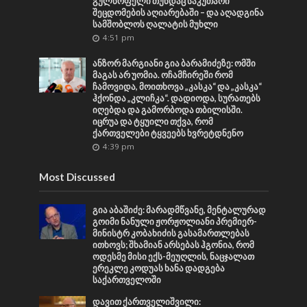
გულწრფელი თუნდაც საკუთარი
შეცდომების აღიარებაში – და აღადგინა
სამშობლოს ღალატის მუხლი
4:51 pm
ანზორ მარგიანი გია ბარამიძეზე: ომში
მაგას არ უომია. ოჩამჩირეში რომ
ჩამოვიდა, მოითხოვა „კასკა“ და „კასკა“
ჰქონდა „კლიჩკა“. დადიოდა, სურათებს
იღებდა და გამორბოდა თბილისში.
იცრუა და ტყუილი თქვა, რომ
ქართველები ტყვეებს ხვრეტდნენო
4:39 pm
Most Discussed
გია აბაშიძე: მარადმწვანე, მენტალურად
გოიმი ნანული ჟორჟოლიანი პრემიერ-
მინისტრ კობახიძის გასამართლებას
ითხოვს; შხამიან არსებას ჰგონია, რომ
ოდესმე მისი ექს-მეუღლის, ნაცჯალათ
ერეკლე კოდუას ხანა დადგება
საქართველოში
დავით ქართველიშვილი: