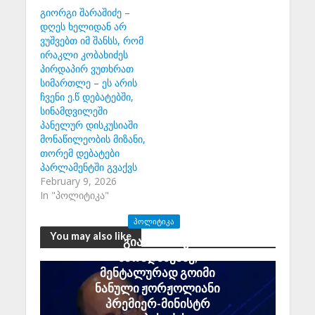
გიორგი შარაშიძე –
დღეს ხელიდან არ
ვუშვებთ იმ შანსს, რომ
ირაკლი კობახიძეს
პირდაპირ ვუთხრათ
სიმართლე – ეს არის
ჩვენი ე.წ დებატებში,
სინამდვილეში
პანელურ დისკუსიაში
მონაწილეობის მიზანი,
თორემ დებატები
პარლამენტში გვაქვს
February 9, 2026
In "პოლიტიკა"
ᲞᲝᲚᲘᲢᲘᲙᲐ
You may also like
გია აბაშიძე:
მარადმწვანე,
მენტალურად გოიმი
ნანული ჟორჟოლიანი
პრემიერ-მინისტრ