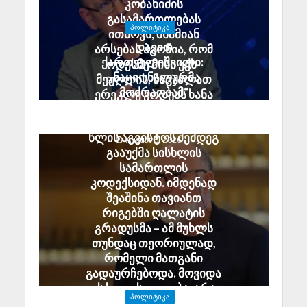
კობახიძის
გასამართლებას
ᲞᲝᲚᲘᲢᲘᲙᲐ
ითხოვს; შხამიან
დავით
არსებას ჰგონია, რომ
ქართველიშვილი:
ოდესმე მისი ექს-
„ნაციონალურმა
მეუღლის, ნაცჯალათ
მოძრაობამ“
ერეკლე კოდუას ხანა
სამშობლოს ღალატის
დადგება
მუხლი ზუსტად 2008
საქართველოში
წლის აგვისტოს შემდეგ
August 8, 2026
გააუქმა სისხლის
სამართლის
კოდექსიდან. იმდენად
შეაშინა თავიანთ
რიგებში ღალატის
გრადუსმა – ამ მუხლს
თუნდაც თეორიულად,
რომელი მათგანი
გადაურჩებოდა. მოვიდა
ეს ხელისუფლება, არა
ᲞᲝᲚᲘᲢᲘᲙᲐ
უშეცდომო, მაგრამ