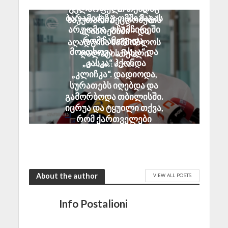
ანზორ მარგიანი გია
გულწრფელი თუნდაც
ბარამიძეზე: ომში მაგას
საკუთარი შეცდომების
არ უომია. ოჩამჩირეში
აღიარებაში – და
რომ ჩამოვიდა,
აღადგინა სამშობლოს
მოითხოვა „კასკა“ და
ღალატის მუხლი
„კასკა“ ჰქონდა
August 8, 2026
„კლიჩკა“. დადიოდა,
სურათებს იღებდა და
გამორბოდა თბილისში.
იცრუა და ტყუილი თქვა,
რომ ქართველები
ტყვეებს ხვრეტდნენო
August 8, 2026
About the author
VIEW ALL POSTS
Info Postalioni