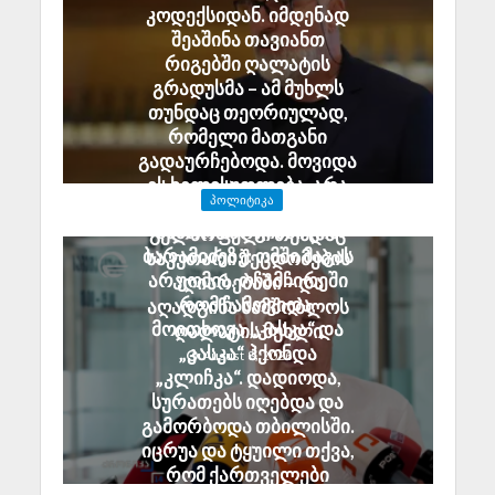
კოდექსიდან. იმდენად
შეაშინა თავიანთ
რიგებში ღალატის
გრადუსმა – ამ მუხლს
თუნდაც თეორიულად,
რომელი მათგანი
გადაურჩებოდა. მოვიდა
ეს ხელისუფლება, არა
ᲞᲝᲚᲘᲢᲘᲙᲐ
უშეცდომო, მაგრამ
ანზორ მარგიანი გია
გულწრფელი თუნდაც
ბარამიძეზე: ომში მაგას
საკუთარი შეცდომების
არ უომია. ოჩამჩირეში
აღიარებაში – და
რომ ჩამოვიდა,
აღადგინა სამშობლოს
მოითხოვა „კასკა“ და
ღალატის მუხლი
„კასკა“ ჰქონდა
August 8, 2026
„კლიჩკა“. დადიოდა,
სურათებს იღებდა და
გამორბოდა თბილისში.
იცრუა და ტყუილი თქვა,
რომ ქართველები