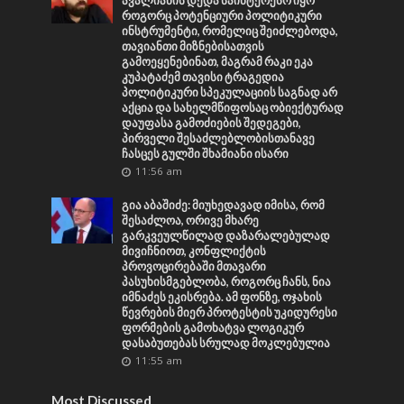
ავალიანის დედა საინტერესო იყო
როგორც პოტენციური პოლიტიკური
ინსტრუმენტი, რომელიც შეიძლებოდა,
თავიანთი მიზნებისათვის
გამოეყენებინათ, მაგრამ რაკი ეკა
კუპატაძემ თავისი ტრაგედია
პოლიტიკური სპეკულაციის საგნად არ
აქცია და სახელმწიფოსაც ობიექტურად
დაუფასა გამოძიების შედეგები,
პირველი შესაძლებლობისთანავე
ჩასცეს გულში შხამიანი ისარი
11:56 am
გია აბაშიძე: მიუხედავად იმისა, რომ
შესაძლოა, ორივე მხარე
გარკვეულწილად დაზარალებულად
მივიჩნიოთ, კონფლიქტის
პროვოცირებაში მთავარი
პასუხისმგებლობა, როგორც ჩანს, ნია
იმნაძეს ეკისრება. ამ ფონზე, ოჯახის
წევრების მიერ პროტესტის უკიდურესი
ფორმების გამოხატვა ლოგიკურ
დასაბუთებას სრულად მოკლებულია
11:55 am
Most Discussed