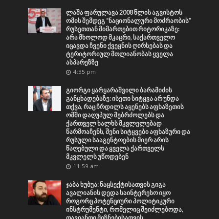
ლაშა ფარულავა 2008 წლის აგვისტოს
ომის შემდეგ “ნაციონალური მოძრაობის”
რუსეთთან მიმართებით რიტორიკაზე:
არა მხოლოდ მკაცრი, საქართველო
იცავდა ჩვენი ქვეყნის ღირსებას და
ტერიტორიულ მთლიანობას ყველა
ასპარეზზე
4:35 pm
გიორგი ყარყარაშვილი ბარამიძის
განცხადებაზე: ისეთი სიტყვა არ უნდა
თქვა, რაც ჩრდილს აყენებს აფხაზეთის
ომში დაღუპულ მებრძოლებს და
ქართველ ხალხს მკვლელებად
წარმოაჩენს, შენი სიტყვები აფხაზური და
რუსული სააგენტოების მიერ არის
წაღებული და ყველა ქართველს
მკვლელს უწოდებენ
11:59 am
ჯაბა ხუბუა: ნაცსექტისათვის გიგა
ავალიანის დედა საინტერესო იყო
როგორც პოტენციური პოლიტიკური
ინსტრუმენტი, რომელიც შეიძლებოდა,
თავიანთი მიზნებისათვის