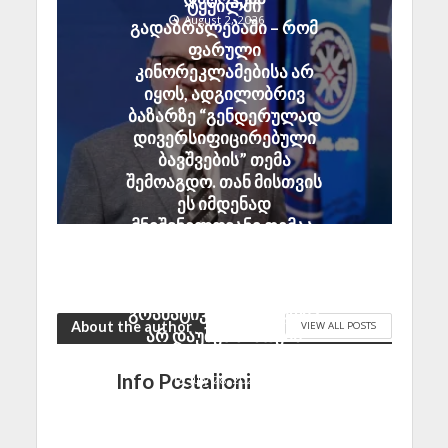
ტყუილში
August 2, 2026
გადაბრალებაში – რომ
ფარული
კინორეკლამებისა არ
იყოს, ადგილობრივ
ბაზარზე “გენდერულად
დივერსიფიცირებული
ბავშვების” თემა
შემოაგდო. თან მისთვის
ეს იმდენად
მნიშვნელოვანი თემაა,
რომ საკუთარ წეს-
ჩვეულებას ყელზე ფეხი
დააჭირა და არც ერთი
გრამატიკული შეცდომა
About the author
VIEW ALL POSTS
არ დაუშვა მისთვის
ესოდენ ფასეულ პოსტში
Info Postalioni
July 28, 2026