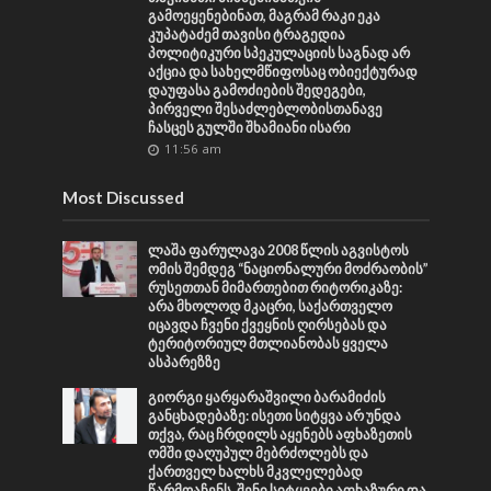
გამოეყენებინათ, მაგრამ რაკი ეკა
კუპატაძემ თავისი ტრაგედია
პოლიტიკური სპეკულაციის საგნად არ
აქცია და სახელმწიფოსაც ობიექტურად
დაუფასა გამოძიების შედეგები,
პირველი შესაძლებლობისთანავე
ჩასცეს გულში შხამიანი ისარი
11:56 am
Most Discussed
ლაშა ფარულავა 2008 წლის აგვისტოს
ომის შემდეგ “ნაციონალური მოძრაობის”
რუსეთთან მიმართებით რიტორიკაზე:
არა მხოლოდ მკაცრი, საქართველო
იცავდა ჩვენი ქვეყნის ღირსებას და
ტერიტორიულ მთლიანობას ყველა
ასპარეზზე
გიორგი ყარყარაშვილი ბარამიძის
განცხადებაზე: ისეთი სიტყვა არ უნდა
თქვა, რაც ჩრდილს აყენებს აფხაზეთის
ომში დაღუპულ მებრძოლებს და
ქართველ ხალხს მკვლელებად
წარმოაჩენს, შენი სიტყვები აფხაზური და