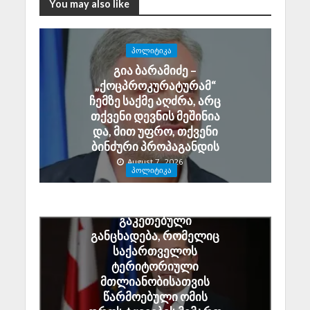
You may also like
ᲞᲝᲚᲘᲢᲘᲙᲐ
გია ბარამიძე –
„ქოცპროკურატურამ“
ჩემზე საქმე აღძრა, არც
თქვენი დევნის მეშინია
და, მით უფრო, თქვენი
ბინძური პროპაგანდის
August 7, 2026
ᲞᲝᲚᲘᲢᲘᲙᲐ
ალექსანდრე ტაბატაძე:
გიორგი ბარამიძის მიერ
გაკეთებული
განცხადება, რომელიც
საქართველოს
ტერიტორიული
მთლიანობისათვის
წარმოებული ომის