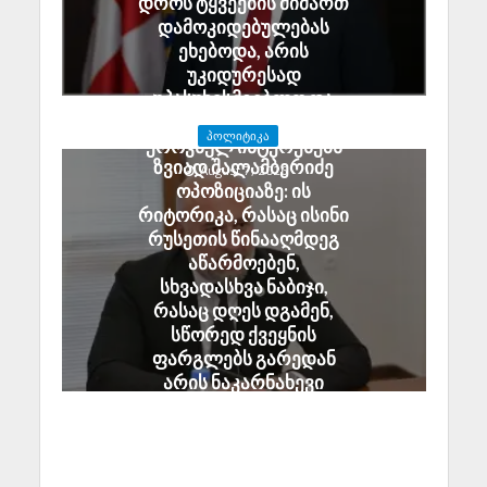
დროს ტყვეების მიმართ
დამოკიდებულებას
ეხებოდა, არის
უკიდურესად
უპასუხისმგებლო და
აზიანებს საქართველოს
ᲞᲝᲚᲘᲢᲘᲙᲐ
ეროვნულ ინტერესებს
ზვიად შალამბერიძე
August 7, 2026
ოპოზიციაზე: ის
რიტორიკა, რასაც ისინი
რუსეთის წინააღმდეგ
აწარმოებენ,
სხვადასხვა ნაბიჯი,
რასაც დღეს დგამენ,
სწორედ ქვეყნის
ფარგლებს გარედან
არის ნაკარნახევი
August 7, 2026