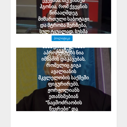
ქვეყანა. თუ ვინმეს
ჰგონია, რომ ქვეყნის
წინააღმდეგ
მიმართული საბოტაჟი
და მტრობა შერჩება,
სულ ტყუილად. სუსმა
გამოძიება დაიწყო და
ᲞᲝᲚᲘᲢᲘᲙᲐ
დამნაშავეები პასუხს
ნანა ჟორჟოლიანი
აგებენ
აპროტესტებს ნია
August 6, 2026
იმნაძის დაკავებას,
რომელიც გიგა
ავალიანის
მკვლელობის საქმეში
ფიგურირებს,
ჟორჟოლიანს
ეთანხმებიან
“ნაცმოძრაობის
წევრები” და
პროპაგანდისტები
August 6, 2026