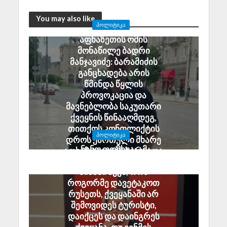
You may also like
ᲞᲝᲚᲘᲢᲘᲙᲐ
აფხაზეთის ომის
მონაწილე ბადრი
მანჯავიძე: ბარამიძის
განცხადება არის
წმინდა წყლის
პროვოკაცია და
მავნებლობა საკუთარი
ქვეყნის წინააღმდეგ,
თითქოს კონფლიქტის
ᲞᲝᲚᲘᲢᲘᲙᲐ
დროს ქართული მხარე
ნინო ფოჩხუა: ამ
აფხაზ ტყვეებს ხვრეტდა
ყველაფერს ერთი
August 6, 2026
მიზანი აქვს, რომ
როგორმე დავეტაკოთ
რუსეთს, ქვეყანაში არ
შემოვიდეს ტურისტი,
დაიქცეს და დაინგრეს