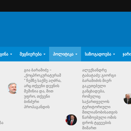
ᲪᲘᲜᲐ
ᲛᲔᲪᲜᲘᲔᲠᲔᲑᲐ
ᲞᲝᲚᲘᲢᲘᲙᲐ
ᲡᲐᲖᲝᲒᲐᲓᲝᲔᲑᲐ
ᲯᲐᲠ
გია ბარამიძე –
ალექსანდრე
„ქოცპროკურატურამ
ტაბატაძე: გიორგი
“ ჩემზე საქმე აღძრა,
ბარამიძის მიერ
არც თქვენი დევნის
გაკეთებული
მეშინია და, მით
განცხადება,
უფრო, თქვენი
რომელიც
ბინძური
საქართველოს
პროპაგანდის
ტერიტორიული
მთლიანობისათვის
წარმოებული ომის
ბა
დროს ტყვეების
მიმართ