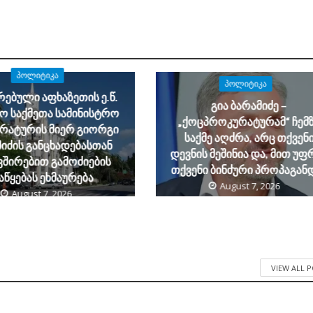
ᲞᲝᲚᲘᲢᲘᲙᲐ
ᲞᲝᲚᲘᲢᲘᲙᲐ
ებული აფხაზეთის ე.წ.
გია ბარამიძე –
ო საქმეთა სამინისტრო
„ქოცპროკურატურამ“ ჩემ
რატურის მიერ გიორგი
საქმე აღძრა, არც თქვენ
იძის განცხადებასთან
დევნის მეშინია და, მით უფ
ვშირებით გამოძიების
თქვენი ბინძური პროპაგან
აწყებას ეხმაურება
August 7, 2026
August 7, 2026
VIEW ALL 