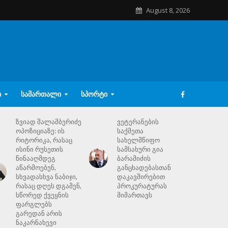
August 8, 2026
Ი
ᲡᲐᲛᲐᲠᲗᲐᲚᲘ
ᲡᲞᲝᲠᲢᲘ
ზვიად შალამბერიძე
ვეტერანების
ოპოზიციაზე: ის
საქმეთა
რიტორიკა, რასაც
სახელმწიფო
ისინი რუსეთის
სამსახური გია
წინააღმდეგ
ბარამიძის
აწარმოებენ,
განცხადებასთან
სხვადასხვა ნაბიჯი,
დაკავშირებით
რასაც დღეს დგამენ,
პროკურატურას
სწორედ ქვეყნის
მიმართავს
ფარგლებს
გარედან არის
ნაკარნახევი