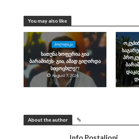
You may also like
ოკუპირ
ᲞᲝᲚᲘᲢᲘᲙᲐ
საგარე
ხათუნა ხოფერია გია
პროკუ
ბარამიძეს- გია, ამად გიღირდა
ბარამ
სიცოცხლე?!
დაკა
August 7, 2026
დ
About the author
Info Postalioni