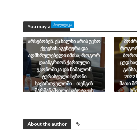
ᲞᲝᲚᲘᲢᲘᲙᲐ
You may also like
შეკვეთით პატრიოტები არ
არსებობენ. ეს ხალხი არის უცხო
მოძრ
ქვეყნის აგენტურა და
როგორც
აღმსრულებელი იმისა, როგორ
ბოროტ
დაანგრიონ ქართული
ცუდ ხა
ეკონომიკა და ჩაშალონ
განს
ტურისტული სეზონი
2022 
საქართველოში – თენგიზ
მათი მ
შარმანაშვილი საბოტაჟის
სრ
მუხლით დაწყებულ გამოძიებაზე
მეტყველ
August 6, 2026
About the author