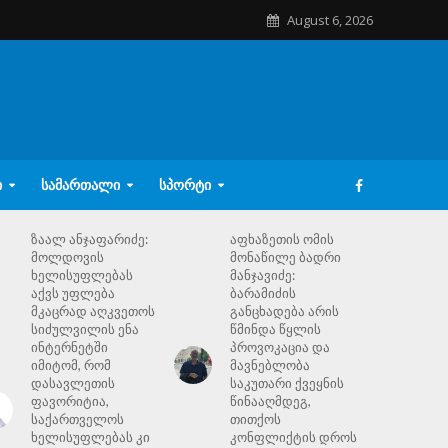
August 6, 2026
Ი
ᲡᲐᲛᲐᲠᲗᲐᲚᲘ
ᲡᲞᲝᲠᲢᲘ
ზაალ ანჯაფარიძე:
აფხაზეთის ომის
მოლდოვის
მონაწილე ბადრი
ხელისუფლებას
მანჯავიძე:
აქვს უფლება
ბარამიძის
მკაცრად აღკვეთოს
განცხადება არის
სიძულვილის ენა
წმინდა წყლის
ინტერნეტში
პროვოკაცია და
იმიტომ, რომ
მავნებლობა
დასავლეთის
საკუთარი ქვეყნის
ფავორიტია,
წინააღმდეგ,
საქართველოს
თითქოს
ხელისუფლებას კი
კონფლიქტის დროს