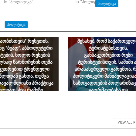
In "პოლიტიკა"
In "პოლიტიკა"
ᲞᲝᲚᲘᲢᲘᲙᲐ
თამთა მეგრელიშვილი:
განვითარების დინამიკის ფ
ᲞᲝᲚᲘᲢᲘᲙᲐ
მიზანმიმართულად ხდებ
“ნაციონალური
ყალბი აღქმის შექმნა იმი
აობისთვის” რუსეთის,
შესახებ, რომ საქართვე
 “ბუად”, აბსოლუტური
ტურისტებისთვის,
ების, ხოლო რუსების
განსაკუთრებით რუსი
ლხად წარმოჩენის თემა
ტურისტებისთვის, საშიში 
აკუთრებით ტრენდული
არასასურველი გარემოა, 
წლიდან გახდა, თუმცა
პოლიტიკური მანიპულაციაა
რავალწლიანი პრაქტიკა
საზოგადოების პოლარიზაც
ულიად სხვა რამეზე
გაღრმავებასა და
ებს – ლევან მახაშვილი
საქართველოს, როგორ
უსაფრთხო ტურისტული
August 6, 2026
მიმართულების,
დისკრედიტაციას ემსახურე
VIEW ALL 
August 6, 2026