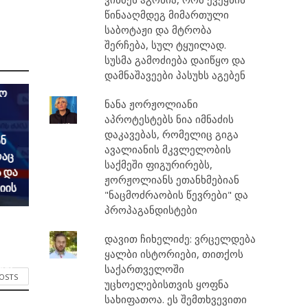
წინააღმდეგ მიმართული
საბოტაჟი და მტრობა
შერჩება, სულ ტყუილად.
ონზე
სუსმა გამოძიება დაიწყო და
ა
დამნაშავეები პასუხს აგებენ
ს
ლო
ნანა ჟორჟოლიანი
აპროტესტებს ნია იმნაძის
დაკავებას, რომელიც გიგა
ან
ავალიანის მკვლელობის
რაც
საქმეში ფიგურირებს,
 და
ჟორჟოლიანს ეთანხმებიან
იის
"ნაცმოძრაობის წევრები" და
პროპაგანდისტები
ც
დავით ჩიხელიძე: ვრცელდება
ყალბი ისტორიები, თითქოს
ბა
საქართველოში
POSTS
უცხოელებისთვის ყოფნა
სახიფათოა. ეს შემთხვევითი