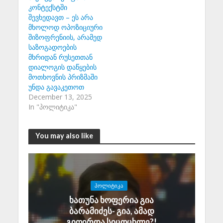
კონტექსტში
შევხედავთ – ეს არა
მხოლოდ ოპოზიციური
შიზოფრენიის, არამედ
საზოგადოების
მხრიდან რუსეთთან
დიალოგის დაწყების
მოთხოვნის პრიზმაში
უნდა გავაკეთოთ
December 13, 2025
In "პოლიტიკა"
You may also like
ᲞᲝᲚᲘᲢᲘᲙᲐ
ხათუნა ხოფერია გია
ბარამიძეს- გია, ამად
გიღირდა სიცოცხლე?!