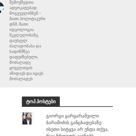
შემოქმედთა
ადვოკატებად
მოგვევლინნენ –
მათი პოლიტიკური
დნმ, მათი
იდეოლოგია
მკვლელობაზე,
დაუსჯელ
ძალადობასა და
სადიზმზეა
დაფუძნებული,
მოძალადე
ყოველთვის
იზიდავს და იცავს
მოძალადეს
ტოპ პოსტები
გიორგი ყარყარაშვილი
ბარამიძის განცხადებაზე:
ისეთი სიტყვა არ უნდა თქვა,
რაც ჩრდილს აყენებს