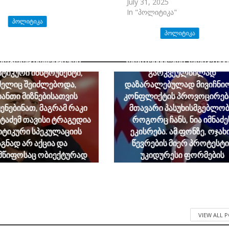
July 31, 2025
In "პოლიტიკა"
ᲞᲝᲚᲘᲢᲘᲙᲐ
ᲞᲝᲚᲘᲢᲘᲙᲐ
ბუა: ნაცსექტისათვის გიგა
ანის დედა საინტერესო
გია აბაშიძე: მიუხედავად იმი
როგორც პოტენციური
რომ შესაძლოა, ორივე მხ
ტიკური ინსტრუმენტი,
გარკვეულწილად
ელიც შეიძლებოდა,
დაზარალებულად მივიჩნი
ანთი მიზნებისათვის
კონფლიქტის პროვოცირებ
ენებინათ, მაგრამ რაკი
მთავარი პასუხისმგებლობ
ატაძემ თავისი ტრაგედია
როგორც ჩანს, ნია იმნაძე
ტიკური სპეკულაციის
ეკისრება. ამ ფონზე, ოჯახ
აგნად არ აქცია და
წევრების მიერ პროტესტი
მწიფოსაც ობიექტურად
უკიდურესი ფორმების
ა გამოძიების შედეგები,
გამოხატვა ლოგიკურ
პირველი
დასაბუთებას სრულად
ებლობისთანავე ჩასცეს
მოკლებულია
ლში შხამიანი ისარი
August 7, 2026
August 7, 2026
VIEW ALL 