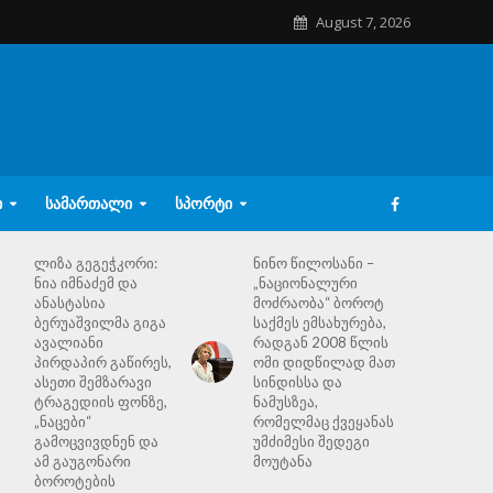
August 7, 2026
Ი
ᲡᲐᲛᲐᲠᲗᲐᲚᲘ
ᲡᲞᲝᲠᲢᲘ
ლიზა გეგეჭკორი:
ნინო წილოსანი –
ნია იმნაძემ და
„ნაციონალური
ანასტასია
მოძრაობა“ ბოროტ
ბერუაშვილმა გიგა
საქმეს ემსახურება,
ავალიანი
რადგან 2008 წლის
პირდაპირ გაწირეს,
ომი დიდწილად მათ
ასეთი შემზარავი
სინდისსა და
ტრაგედიის ფონზე,
ნამუსზეა,
„ნაცები“
რომელმაც ქვეყანას
გამოცვივდნენ და
უმძიმესი შედეგი
ამ გაუგონარი
მოუტანა
ბოროტების