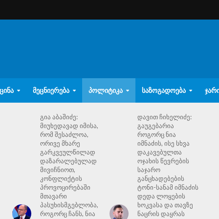
ᲪᲘᲜᲐ
ᲛᲔᲪᲜᲘᲔᲠᲔᲑᲐ
ᲞᲝᲚᲘᲢᲘᲙᲐ
ᲡᲐᲖᲝᲒᲐᲓᲝᲔᲑᲐ
ᲯᲐᲠ
გია აბაშიძე:
დავით ჩიხელიძე:
მიუხედავად იმისა,
გაუგებარია
რომ შესაძლოა,
როგორც ნია
ორივე მხარე
იმნაძის, ისე სხვა
გარკვეულწილად
დაკავებულთა
დაზარალებულად
ოჯახის წევრების
მივიჩნიოთ,
საჯარო
კონფლიქტის
განცხადებების
პროვოცირებაში
ტონი-სანამ იმნაძის
მთავარი
დედა ლოყების
პასუხისმგებლობა,
ხოკვასა და თავზე
როგორც ჩანს, ნია
ნაცრის დაყრას