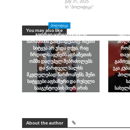
July 31, 2025
In "პოლიტიკა"
ჯაბა ხუ
ᲞᲝᲚᲘᲢᲘᲙᲐ
ავალი
You may also like
გიორგი ყარყარაშვილი
იყო 
ბარამიძის განცხადებაზე: ისეთი
პოლი
სიტყვა არ უნდა თქვა, რაც
რომ
ჩრდილს აყენებს აფხაზეთის
თავი
ომში დაღუპულ მებრძოლებს
გამოეყ
და ქართველ ხალხს
ეკა კუპ
მკვლელებად წარმოაჩენს, შენი
პოლი
სიტყვები აფხაზური და რუსული
ს
სააგენტოების მიერ არის
სახელ
წაღებული და ყველა ქართველს
დაუფას
მკვლელს უწოდებენ
შესაძლ
August 7, 2026
გუ
About the author