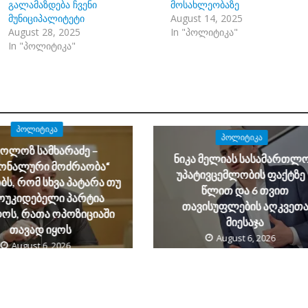
გალამაზდება ჩვენი
მოსახლეობაზე
მუნიციპალიტეტი
August 14, 2025
August 28, 2025
In "პოლიტიკა"
In "პოლიტიკა"
ᲞᲝᲚᲘᲢᲘᲙᲐ
ᲞᲝᲚᲘᲢᲘᲙᲐ
კოლოზ სამხარაძე –
ნიკა მელიას სასამართლ
იონალური მოძრაობა“
უპატივცემლობის ფაქტზე 
ს, რომ სხვა პატარა თუ
წლით და 6 თვით
ოუკიდებელი პარტია
თავისუფლების აღკვეთ
ოს, რათა ოპოზიციაში
მიესაჯა
თავად იყოს
August 6, 2026
August 6, 2026