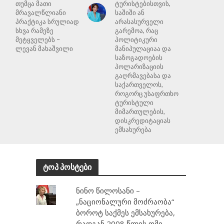
თუმცა მათი
ტურისტებისთვის,
მრავალწლიანი
საშიში ან
პრაქტიკა სრულიად
არასასურველი
სხვა რამეზე
გარემოა, რაც
მეტყველებს –
პოლიტიკური
ლევან მახაშვილი
მანიპულაციაა და
საზოგადოების
პოლარიზაციის
გაღრმავებასა და
საქართველოს,
როგორც უსაფრთხო
ტურისტული
მიმართულების,
დისკრედიტაციას
ემსახურება
ტოპ პოსტები
ნინო წილოსანი –
„ნაციონალური მოძრაობა“
ბოროტ საქმეს ემსახურება,
რადგან 2008 წლის ომი