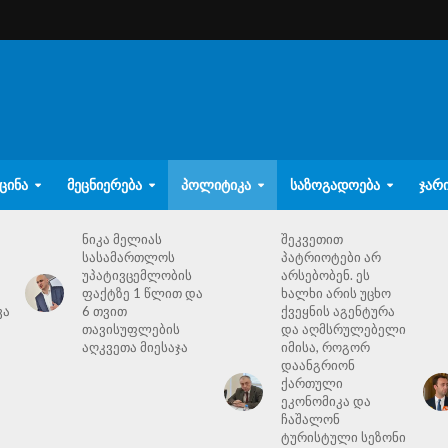
ᲪᲘᲜᲐ
ᲛᲔᲪᲜᲘᲔᲠᲔᲑᲐ
ᲞᲝᲚᲘᲢᲘᲙᲐ
ᲡᲐᲖᲝᲒᲐᲓᲝᲔᲑᲐ
ᲯᲐᲠ
ნიკა მელიას
შეკვეთით
სასამართლოს
პატრიოტები არ
უპატივცემლობის
არსებობენ. ეს
ფაქტზე 1 წლით და
ხალხი არის უცხო
ვა
6 თვით
ქვეყნის აგენტურა
თავისუფლების
და აღმსრულებელი
აღკვეთა მიესაჯა
იმისა, როგორ
დაანგრიონ
ქართული
ეკონომიკა და
ჩაშალონ
ტურისტული სეზონი