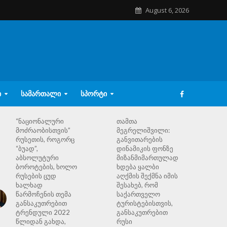
August 6, 2026
Ი
ᲡᲐᲛᲐᲠᲗᲐᲚᲘ
ᲡᲞᲝᲠᲢᲘ
“ნაციონალური
თამთა
მოძრაობისთვის”
მეგრელიშვილი:
რუსეთის, როგორც
განვითარების
“ბუად”,
დინამიკის ფონზე
აბსოლუტური
მიზანმიმართულად
ბოროტების, ხოლო
ხდება ყალბი
რუსების ცუდ
აღქმის შექმნა იმის
ხალხად
შესახებ, რომ
წარმოჩენის თემა
საქართველო
განსაკუთრებით
ტურისტებისთვის,
ტრენდული 2022
განსაკუთრებით
წლიდან გახდა,
რუსი