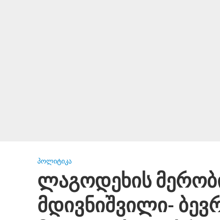
ᲞᲝᲚᲘᲢᲘᲙᲐ
ლაგოდეხის მერობ
მდივნიშვილი- ბევრ