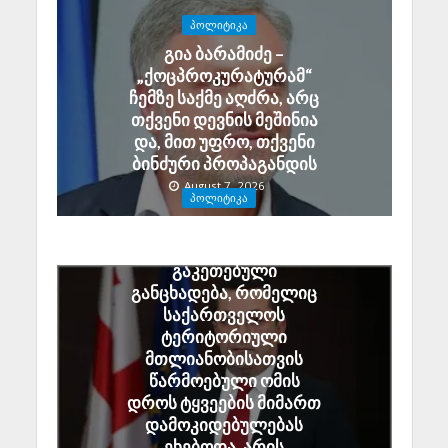
ᲞᲝᲚᲘᲢᲘᲙᲐ
გია ბარამიძე –
„ქოცპროკურატურამ“
ჩემზე საქმე აღძრა, არც
თქვენი დევნის მეშინია
და, მით უფრო, თქვენი
ბინძური პროპაგანდის
August 7, 2026
ᲞᲝᲚᲘᲢᲘᲙᲐ
ალექსანდრე ტაბატაძე:
გიორგი ბარამიძის მიერ
გაკეთებული
განცხადება, რომელიც
საქართველოს
ტერიტორიული
მთლიანობისათვის
წარმოებული ომის
დროს ტყვეების მიმართ
დამოკიდებულებას
ეხებოდა, არის