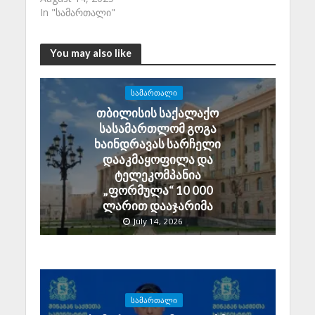
In "სამართალი"
You may also like
ᲡᲐᲛᲐᲠᲗᲐᲚᲘ
თბილისის საქალაქო
სასამართლომ გოგა
ხაინდრავას სარჩელი
დააკმაყოფილა და
ტელეკომპანია
„ფორმულა“ 10 000
ლარით დააჯარიმა
July 14, 2026
ᲡᲐᲛᲐᲠᲗᲐᲚᲘ