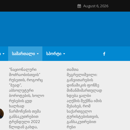
August 6, 2026
Ი
ᲡᲐᲛᲐᲠᲗᲐᲚᲘ
ᲡᲞᲝᲠᲢᲘ
“ნაციონალური
თამთა
მოძრაობისთვის”
მეგრელიშვილი:
რუსეთის, როგორც
განვითარების
“ბუად”,
დინამიკის ფონზე
აბსოლუტური
მიზანმიმართულად
ბოროტების, ხოლო
ხდება ყალბი
რუსების ცუდ
აღქმის შექმნა იმის
ხალხად
შესახებ, რომ
წარმოჩენის თემა
საქართველო
განსაკუთრებით
ტურისტებისთვის,
ტრენდული 2022
განსაკუთრებით
წლიდან გახდა,
რუსი