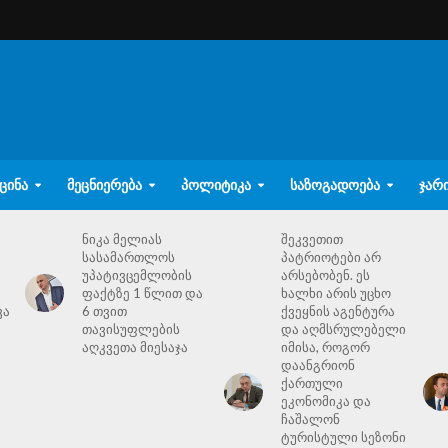
ᲪᲘᲜᲐ
ᲛᲔᲪᲜᲘᲔᲠᲔᲑᲐ
ᲞᲝᲚᲘᲢᲘᲙᲐ
ᲡᲐᲖᲝᲒᲐᲓᲝᲔᲑᲐ
ᲯᲐᲠ
ნიკა მელიას
შეკვეთით
სასამართლოს
პატრიოტები არ
უპატივცემლობის
არსებობენ. ეს
ფაქტზე 1 წლით და
ხალხი არის უცხო
ვა
6 თვით
ქვეყნის აგენტურა
თავისუფლების
და აღმსრულებელი
აღკვეთა მიესაჯა
იმისა, როგორ
დაანგრიონ
ქართული
ეკონომიკა და
ჩაშალონ
ტურისტული სეზონი