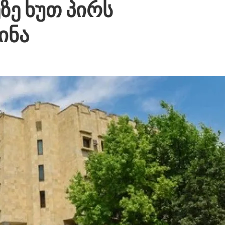
ზე ხუთ პირს
ინა