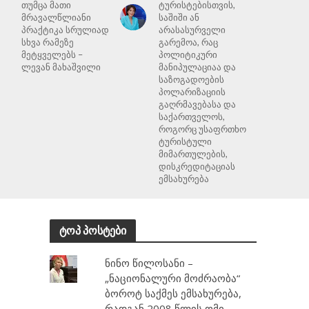
თუმცა მათი
ტურისტებისთვის,
მრავალწლიანი
საშიში ან
პრაქტიკა სრულიად
არასასურველი
სხვა რამეზე
გარემოა, რაც
მეტყველებს –
პოლიტიკური
ლევან მახაშვილი
მანიპულაციაა და
საზოგადოების
პოლარიზაციის
გაღრმავებასა და
საქართველოს,
როგორც უსაფრთხო
ტურისტული
მიმართულების,
დისკრედიტაციას
ემსახურება
ტოპ პოსტები
ნინო წილოსანი –
„ნაციონალური მოძრაობა“
ბოროტ საქმეს ემსახურება,
რადგან 2008 წლის ომი