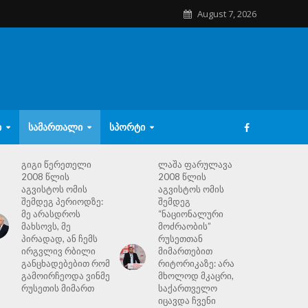
August 7, 2026
Ი
ᲡᲐᲛᲐᲠᲗᲐᲚᲘ
ᲡᲞᲝᲠᲢᲘ
გიგი წერეთელი
ლაშა ფარულავა
2008 წლის
2008 წლის
აგვისტოს ომის
აგვისტოს ომის
შემდეგ პერიოდზე:
შემდეგ
მე არასდროს
“ნაციონალური
მახსოვს, მე
მოძრაობის”
პირადად, ან ჩემს
რუსეთთან
ირგვლივ რბილი
მიმართებით
განცხადებებით რომ
რიტორიკაზე: არა
გამოირჩეოდა ვინმე
მხოლოდ მკაცრი,
რუსეთის მიმართ
საქართველო
იცავდა ჩვენი