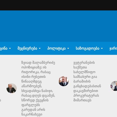
ᲪᲘᲜᲐ
ᲛᲔᲪᲜᲘᲔᲠᲔᲑᲐ
ᲞᲝᲚᲘᲢᲘᲙᲐ
ᲡᲐᲖᲝᲒᲐᲓᲝᲔᲑᲐ
ᲯᲐᲠ
ზვიად შალამბერიძე
ვეტერანების
ოპოზიციაზე: ის
საქმეთა
რიტორიკა, რასაც
სახელმწიფო
ისინი რუსეთის
სამსახური გია
წინააღმდეგ
ბარამიძის
აწარმოებენ,
განცხადებასთან
სხვადასხვა ნაბიჯი,
დაკავშირებით
რასაც დღეს დგამენ,
პროკურატურას
ს
სწორედ ქვეყნის
მიმართავს
ფარგლებს
გარედან არის
ნაკარნახევი