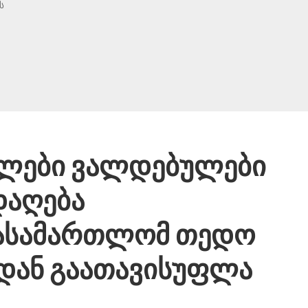
ს
ლები ვალდებულები
დაღება
სასამართლომ თედო
დან გაათავისუფლა