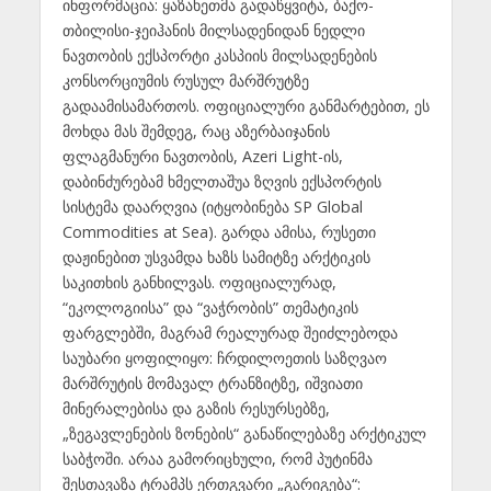
ინფორმაცია: ყაზახეთმა გადაწყვიტა, ბაქო-
თბილისი-ჯეიჰანის მილსადენიდან ნედლი
ნავთობის ექსპორტი კასპიის მილსადენების
კონსორციუმის რუსულ მარშრუტზე
გადაამისამართოს. ოფიციალური განმარტებით, ეს
მოხდა მას შემდეგ, რაც აზერბაიჯანის
ფლაგმანური ნავთობის, Azeri Light-ის,
დაბინძურებამ ხმელთაშუა ზღვის ექსპორტის
სისტემა დაარღვია (იტყობინება SP Global
Commodities at Sea). გარდა ამისა, რუსეთი
დაჟინებით უსვამდა ხაზს სამიტზე არქტიკის
საკითხის განხილვას. ოფიციალურად,
“ეკოლოგიისა” და “ვაჭრობის” თემატიკის
ფარგლებში, მაგრამ რეალურად შეიძლებოდა
საუბარი ყოფილიყო: ჩრდილოეთის საზღვაო
მარშრუტის მომავალ ტრანზიტზე, იშვიათი
მინერალებისა და გაზის რესურსებზე,
„ზეგავლენების ზონების“ განაწილებაზე არქტიკულ
საბჭოში. არაა გამორიცხული, რომ პუტინმა
შესთავაზა ტრამპს ერთგვარი „გარიგება“: