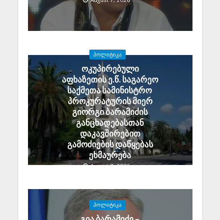
ᲞᲝᲚᲘᲢᲘᲙᲐ
ოკუპირებული
აფხაზეთის ე.წ. საგარეო
საქმეთა სამინისტრო
პროკურატურის მიერ
გიორგი ბარამიძის
განცხადებასთან
დაკავშირებით
გამოძიების დაწყებას
ეხმაურება
August 7, 2026
ᲞᲝᲚᲘᲢᲘᲙᲐ
გია ბარამიძე –