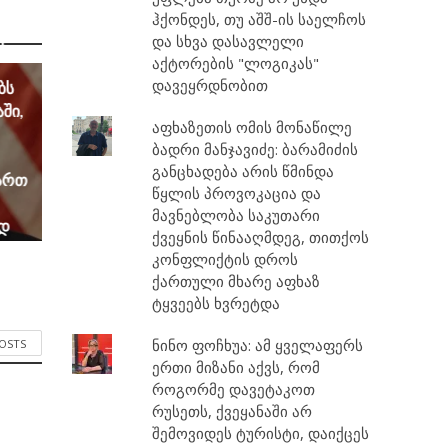
რობა
ჰქონდეს, თუ აშშ-ის საელჩოს
და სხვა დასავლელი
ს
აქტორების "ლოგიკას"
დავეყრდნობით
ბს
ში,
აფხაზეთის ომის მონაწილე
ბადრი მანჯავიძე: ბარამიძის
განცხადება არის წმინდა
მართ
წყლის პროვოკაცია და
მავნებლობა საკუთარი
ად
ქვეყნის წინააღმდეგ, თითქოს
კონფლიქტის დროს
ლი
ქართული მხარე აფხაზ
ესია
ტყვეებს ხვრეტდა
ნინო ფოჩხუა: ამ ყველაფერს
POSTS
ერთი მიზანი აქვს, რომ
როგორმე დავეტაკოთ
რუსეთს, ქვეყანაში არ
შემოვიდეს ტურისტი, დაიქცეს