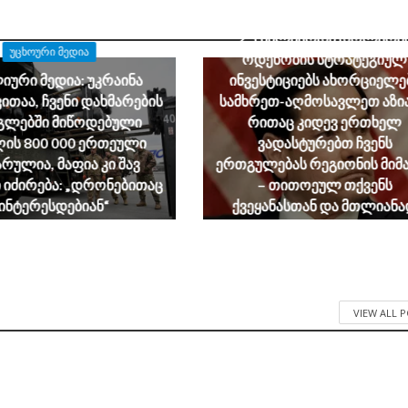
მარკო რუბიო: აშშ-ის მთავ
2.5 მილიარდი დოლარი
ᲣᲪᲮᲝᲣᲠᲘ ᲛᲔᲓᲘᲐ
ოდენობის სტრატეგიულ
იური მედია: უკრაინა
ინვესტიციებს ახორციელე
ითაა, ჩვენი დახმარების
სამხრეთ-აღმოსავლეთ აზია
გლებში მიწოდებული
რითაც კიდევ ერთხელ
ღის 800 000 ერთეული
ვადასტურებთ ჩვენს
რულია, მაფია კი შავ
ერთგულებას რეგიონის მი
 იძირება: „დრონებითაც
– თითოეულ თქვენს
ინტერესდებიან“
ქვეყანასთან და მთლიან
რეგიონთან ჩვენი
July 29, 2026
პარტნიორობა შეერთებუ
შტატების ეროვნული ინტერ
July 22, 2026
VIEW ALL 