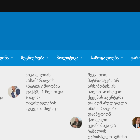
ᲪᲘᲜᲐ
ᲛᲔᲪᲜᲘᲔᲠᲔᲑᲐ
ᲞᲝᲚᲘᲢᲘᲙᲐ
ᲡᲐᲖᲝᲒᲐᲓᲝᲔᲑᲐ
ᲯᲐᲠ
ნიკა მელიას
შეკვეთით
სასამართლოს
პატრიოტები არ
უპატივცემლობის
არსებობენ. ეს
ფაქტზე 1 წლით და
ხალხი არის უცხო
ვა
6 თვით
ქვეყნის აგენტურა
თავისუფლების
და აღმსრულებელი
აღკვეთა მიესაჯა
იმისა, როგორ
დაანგრიონ
ქართული
ეკონომიკა და
ჩაშალონ
ტურისტული სეზონი