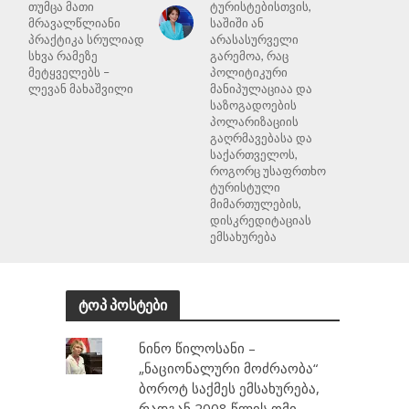
თუმცა მათი
ტურისტებისთვის,
მრავალწლიანი
საშიში ან
პრაქტიკა სრულიად
არასასურველი
სხვა რამეზე
გარემოა, რაც
მეტყველებს –
პოლიტიკური
ლევან მახაშვილი
მანიპულაციაა და
საზოგადოების
პოლარიზაციის
გაღრმავებასა და
საქართველოს,
როგორც უსაფრთხო
ტურისტული
მიმართულების,
დისკრედიტაციას
ემსახურება
ტოპ პოსტები
ნინო წილოსანი –
„ნაციონალური მოძრაობა“
ბოროტ საქმეს ემსახურება,
რადგან 2008 წლის ომი