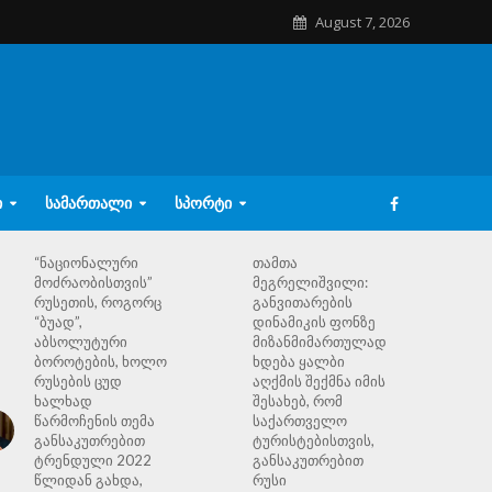
August 7, 2026
Ი
ᲡᲐᲛᲐᲠᲗᲐᲚᲘ
ᲡᲞᲝᲠᲢᲘ
“ნაციონალური
თამთა
მოძრაობისთვის”
მეგრელიშვილი:
რუსეთის, როგორც
განვითარების
“ბუად”,
დინამიკის ფონზე
აბსოლუტური
მიზანმიმართულად
ბოროტების, ხოლო
ხდება ყალბი
რუსების ცუდ
აღქმის შექმნა იმის
ხალხად
შესახებ, რომ
წარმოჩენის თემა
საქართველო
განსაკუთრებით
ტურისტებისთვის,
ტრენდული 2022
განსაკუთრებით
წლიდან გახდა,
რუსი