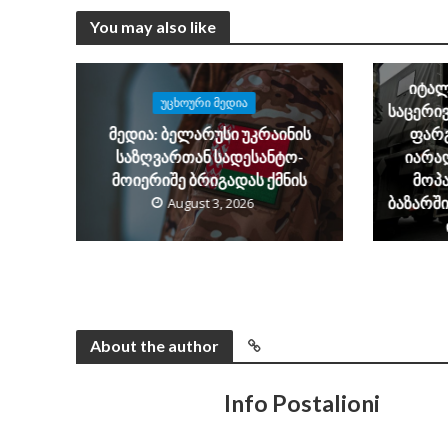
You may also like
იტალ
ᲣᲪᲮᲝᲣᲠᲘ ᲛᲔᲓᲘᲐ
საცერივ
მედია: ბელარუსი უკრაინის
ფარ
საზღვართან სადესანტო-
იარა
მოიერიშე ბრიგადას ქმნის
მოპა
ბაზარში
August 3, 2026
About the author
Info Postalioni