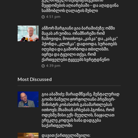
გულწრფელი თუნდაც საკუთარი
შეცდომების აღიარებაში – და აღადგინა
სამშობლოს ღალატის მუხლი
4:51 pm
ანზორ მარგიანი გია ბარამიძეზე: ომში
მაგას არ უომია. ოჩამჩირეში რომ
ჩამოვიდა, მოითხოვა „კასკა“ და „კასკა“
ჰქონდა „კლიჩკა“. დადიოდა, სურათებს
იღებდა და გამორბოდა თბილისში.
იცრუა და ტყუილი თქვა, რომ
ქართველები ტყვეებს ხვრეტდნენო
4:39 pm
Most Discussed
გია აბაშიძე: მარადმწვანე, მენტალურად
გოიმი ნანული ჟორჟოლიანი პრემიერ-
მინისტრ კობახიძის გასამართლებას
ითხოვს; შხამიან არსებას ჰგონია, რომ
ოდესმე მისი ექს-მეუღლის, ნაცჯალათ
ერეკლე კოდუას ხანა დადგება
საქართველოში
დავით ქართველიშვილი: