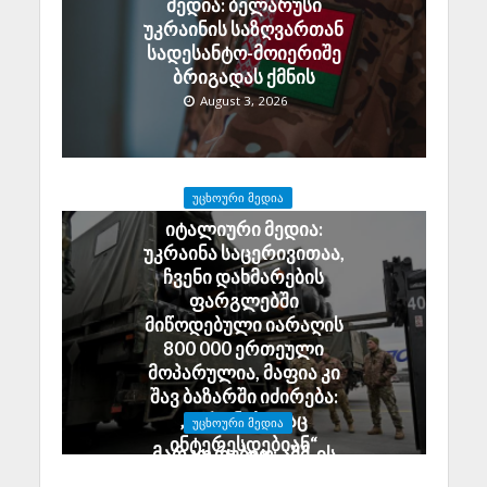
მედია: ბელარუსი
უკრაინის საზღვართან
სადესანტო-მოიერიშე
ბრიგადას ქმნის
August 3, 2026
ᲣᲪᲮᲝᲣᲠᲘ ᲛᲔᲓᲘᲐ
იტალიური მედია:
უკრაინა საცერივითაა,
ჩვენი დახმარების
ფარგლებში
მიწოდებული იარაღის
800 000 ერთეული
მოპარულია, მაფია კი
შავ ბაზარში იძირება:
„დრონებითაც
ᲣᲪᲮᲝᲣᲠᲘ ᲛᲔᲓᲘᲐ
ინტერესდებიან“
მარკო რუბიო: აშშ-ის
July 29, 2026
მთავრობა 2.5