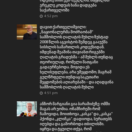
ოდესმე მისი ექს-მეუღლის, ნაცჯალათ
ერეკლე კოდუას ხანა დადგება
საქართველოში
4:52 pm
დავით ქართველიშვილი:
„ნაციონალურმა მოძრაობამ“
სამშობლოს ღალატის მუხლი ზუსტად
2008 წლის აგვისტოს შემდეგ გააუქმა
სისხლის სამართლის კოდექსიდან.
იმდენად შეაშინა თავიანთ რიგებში
ღალატის გრადუსმა – ამ მუხლს თუნდაც
თეორიულად, რომელი მათგანი
გადაურჩებოდა. მოვიდა ეს
ხელისუფლება, არა უშეცდომო, მაგრამ
გულწრფელი თუნდაც საკუთარი
შეცდომების აღიარებაში – და აღადგინა
სამშობლოს ღალატის მუხლი
4:51 pm
ანზორ მარგიანი გია ბარამიძეზე: ომში
მაგას არ უომია. ოჩამჩირეში რომ
ჩამოვიდა, მოითხოვა „კასკა“ და „კასკა“
ჰქონდა „კლიჩკა“. დადიოდა, სურათებს
იღებდა და გამორბოდა თბილისში.
იცრუა და ტყუილი თქვა, რომ