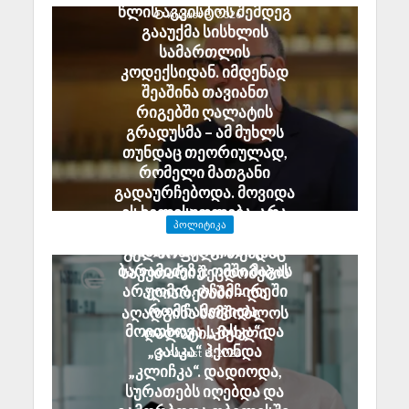
წლის აგვისტოს შემდეგ
August 8, 2026
გააუქმა სისხლის
სამართლის
კოდექსიდან. იმდენად
შეაშინა თავიანთ
რიგებში ღალატის
გრადუსმა – ამ მუხლს
თუნდაც თეორიულად,
რომელი მათგანი
გადაურჩებოდა. მოვიდა
ეს ხელისუფლება, არა
ᲞᲝᲚᲘᲢᲘᲙᲐ
უშეცდომო, მაგრამ
ანზორ მარგიანი გია
გულწრფელი თუნდაც
ბარამიძეზე: ომში მაგას
საკუთარი შეცდომების
არ უომია. ოჩამჩირეში
აღიარებაში – და
რომ ჩამოვიდა,
აღადგინა სამშობლოს
მოითხოვა „კასკა“ და
ღალატის მუხლი
„კასკა“ ჰქონდა
August 8, 2026
„კლიჩკა“. დადიოდა,
სურათებს იღებდა და