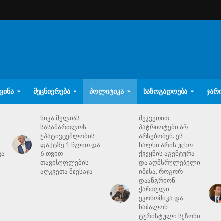
ᲪᲘᲜᲐ
ᲛᲔᲪᲜᲘᲔᲠᲔᲑᲐ
ᲞᲝᲚᲘᲢᲘᲙᲐ
ᲡᲐᲖᲝᲒᲐᲓᲝᲔᲑᲐ
ᲯᲐᲠ
ნიკა მელიას
შეკვეთით
სასამართლოს
პატრიოტები არ
უპატივცემლობის
არსებობენ. ეს
ფაქტზე 1 წლით და
ხალხი არის უცხო
ვა
6 თვით
ქვეყნის აგენტურა
თავისუფლების
და აღმსრულებელი
აღკვეთა მიესაჯა
იმისა, როგორ
დაანგრიონ
ქართული
ეკონომიკა და
ჩაშალონ
ტურისტული სეზონი