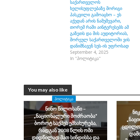
საქართველოს
ხელისუფლებაზე მორიგი
პასკვილი გამოაცხო – ეს
აქედან არის ნამუშევარი,
თორემ რაში აინტერესებს ამ
გაზეთს და მის აუდიტორიას,
შორეულ საქართველოში ვის
დანიშნავენ სუს-ის უფროსად
September 4, 2025
In "პოლიტიკა"
You may also like
ᲞᲝᲚᲘᲢᲘᲙᲐ
ნინო წილოსანი –
ნი
„ნაციონალური მოძრაობა“
„ნაც
ბოროტ საქმეს ემსახურება,
ცდილობ
რადგან 2008 წლის ომი
დამ
დიდწილად მათ სინდისსა და