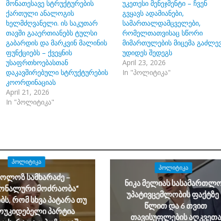
მონათესავე სტრუქტურების
უკეთესი მენეჯმენტი – ჩვენ
ქართული ანალოგის
გვყავს ადამიანები,
ხელმძღვანელი. ის საკუთარ
სამართალდამცველები,
თავში გააერთიანებს ტულსი
რომელთათვისაც სწორი
გაბარდის და მარკვინ მალინის
მიმართულების მიცემა გაძლე
ფუნქციებს – ქვეყნის
უდიდეს შედეგს
უსაფრთხოებასთან
April 23, 2026
დაკავშირებული სტრუქტურების
In "პოლიტიკა"
კოორდინაციას
April 21, 2026
In "პოლიტიკა"
ᲞᲝᲚᲘᲢᲘᲙᲐ
ᲞᲝᲚᲘᲢᲘᲙᲐ
კოლოზ სამხარაძე –
ნიკა მელიას სასამართლ
იონალური მოძრაობა“
უპატივცემლობის ფაქტზე 
ს, რომ სხვა პატარა თუ
წლით და 6 თვით
ოუკიდებელი პარტია
თავისუფლების აღკვეთ