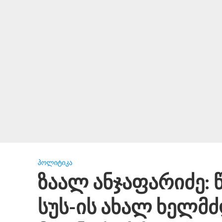
ᲞᲝᲚᲘᲢᲘᲙᲐ
ზაალ ანჯაფარიძე: 
სუს-ის ახალ ხელმძ