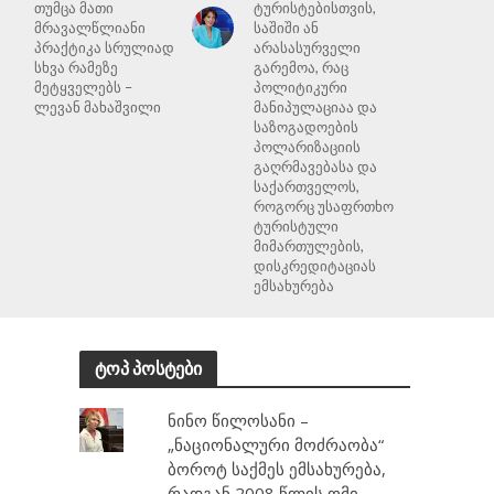
თუმცა მათი
ტურისტებისთვის,
მრავალწლიანი
საშიში ან
პრაქტიკა სრულიად
არასასურველი
სხვა რამეზე
გარემოა, რაც
მეტყველებს –
პოლიტიკური
ლევან მახაშვილი
მანიპულაციაა და
საზოგადოების
პოლარიზაციის
გაღრმავებასა და
საქართველოს,
როგორც უსაფრთხო
ტურისტული
მიმართულების,
დისკრედიტაციას
ემსახურება
ტოპ პოსტები
ნინო წილოსანი –
„ნაციონალური მოძრაობა“
ბოროტ საქმეს ემსახურება,
რადგან 2008 წლის ომი