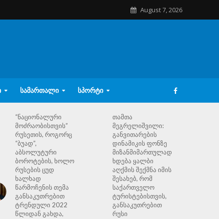
August 7, 2026
Ი
ᲡᲐᲛᲐᲠᲗᲐᲚᲘ
ᲡᲞᲝᲠᲢᲘ
“ნაციონალური
თამთა
მოძრაობისთვის”
მეგრელიშვილი:
რუსეთის, როგორც
განვითარების
“ბუად”,
დინამიკის ფონზე
აბსოლუტური
მიზანმიმართულად
ბოროტების, ხოლო
ხდება ყალბი
რუსების ცუდ
აღქმის შექმნა იმის
ხალხად
შესახებ, რომ
წარმოჩენის თემა
საქართველო
განსაკუთრებით
ტურისტებისთვის,
ტრენდული 2022
განსაკუთრებით
წლიდან გახდა,
რუსი