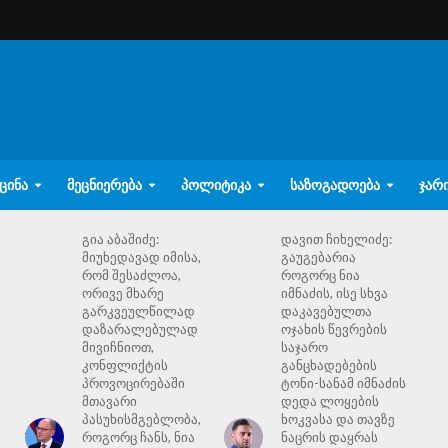
ᲪᲘᲜᲐ
ᲛᲔᲪᲜᲘᲔᲠᲔᲑᲐ
ᲞᲝᲚᲘᲢᲘᲙᲐ
ᲡᲐᲖᲝᲒᲐᲓᲝᲔᲑᲐ
ᲯᲐᲠ
გია აბაშიძე:
დავით ჩიხელიძე:
მიუხედავად იმისა,
გაუგებარია
რომ შესაძლოა,
როგორც ნია
ორივე მხარე
იმნაძის, ისე სხვა
გარკვეულწილად
დაკავებულთა
დაზარალებულად
ოჯახის წევრების
მივიჩნიოთ,
საჯარო
კონფლიქტის
განცხადებების
პროვოცირებაში
ტონი-სანამ იმნაძის
მთავარი
დედა ლოყების
პასუხისმგებლობა,
ხოკვასა და თავზე
როგორც ჩანს, ნია
ნაცრის დაყრას