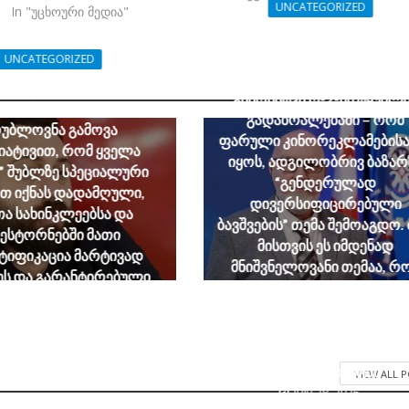
UNCATEGORIZED
In "უცხოური მედია"
დავით ქართველიშვილი მე
მეტრეველზე: იმდენად შეფ
UNCATEGORIZED
საკუთარი აზრის თავისუფ
ხუბუა ელენე ხოშტარიას
გამოხატვა რ-2-ის ტყუილ
ხადებაზე: მალე ლაკა
გადაბრალებაში – რომ
უბლოვნა გამოვა
ფარული კინორეკლამებისა
იატივით, რომ ყველა
იყოს, ადგილობრივ ბაზარ
” შუბლზე სპეციალური
“გენდერულად
ით იქნას დადამღული,
დივერსიფიცირებული
ა სახინკლეებსა და
ბავშვების” თემა შემოაგდო.
ესტორნებში მათი
მისთვის ეს იმდენად
ტიფიკაცია მარტივად
მნიშვნელოვანი თემაა, რ
ს და გარანტირებული
საკუთარ წეს-ჩვეულებას ყე
ოს “ქოცის” მშივრად
ფეხი დააჭირა და არც ერ
დატოვება
გრამატიკული შეცდომა ა
August 2, 2026
დაუშვა მისთვის ესოდენ
ფასეულ პოსტში
VIEW ALL 
July 28, 2026