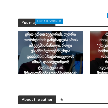
UNCATEGORIZED
You may also like
ჯაბა 
გია აბაშიძე: აგენტოკრატიის
განც
ერთ-ერთი აქტორის, ლორა
რ
თორნტონის განცხადება არის
ინიც
იმ გეგმის ნაწილი, როცა
“ქოცი
უსამშობლოებმა უნდა
ნიშნ
დააზიანონ საქართველოს
რათ
იმიჯი, დააბულინგონ
რ
ტურისტები; ამ
იდენ
მრავალწახნაგოვან საბოტაჟს
მოხდე
იძიებს სუს-ი
იყ
August 6, 2026
About the author