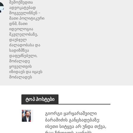
შემოქმედთა
ადვოკატებად
მოგვევლინნენ –
მათი პოლიტიკური
დნმ, მათი
იდეოლოგია
მკვლელობაზე,
დაუსჯელ
ძალადობასა და
სადიზმზეა
დაფუძნებული,
მოძალადე
ყოველთვის
იზიდავს და იცავს
მოძალადეს
ტოპ პოსტები
გიორგი ყარყარაშვილი
ბარამიძის განცხადებაზე:
ისეთი სიტყვა არ უნდა თქვა,
რაც ჩრდილს აყენებს