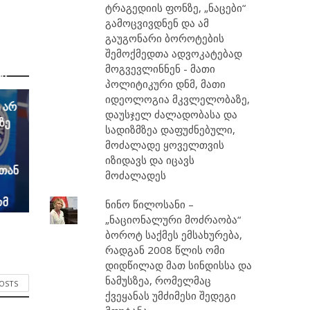
ტრაგედიის ფონზე, „ნაცები“
გამოცვივდნენ და ამ
რაბ
გაუგონარი ბოროტების
უთა
შემოქმედთა ადვოკატებად
ლად
მოგვევლინნენ - მათი
ში
პოლიტიკური დნმ, მათი
იდეოლოგია მკვლელობაზე,
 არ
დაუსჯელ ძალადობასა და
ზე
სადიზმზეა დაფუძნებული,
მოძალადე ყოველთვის
იზიდავს და იცავს
 თან
მოძალადეს
ომ
ნინო წილოსანი –
ლზე
„ნაციონალური მოძრაობა“
თი
ბოროტ საქმეს ემსახურება,
რ
რადგან 2008 წლის ომი
დიდწილად მათ სინდისსა და
ნამუსზეა, რომელმაც
POSTS
ქვეყანას უმძიმესი შედეგი