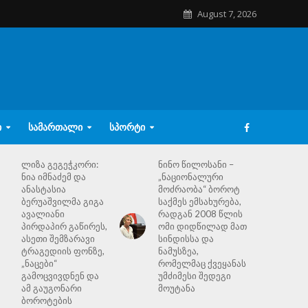
August 7, 2026
Ი
ᲡᲐᲛᲐᲠᲗᲐᲚᲘ
ᲡᲞᲝᲠᲢᲘ
ლიზა გეგეჭკორი:
ნინო წილოსანი –
ნია იმნაძემ და
„ნაციონალური
ანასტასია
მოძრაობა“ ბოროტ
ბერუაშვილმა გიგა
საქმეს ემსახურება,
ავალიანი
რადგან 2008 წლის
პირდაპირ გაწირეს,
ომი დიდწილად მათ
ასეთი შემზარავი
სინდისსა და
ტრაგედიის ფონზე,
ნამუსზეა,
„ნაცები“
რომელმაც ქვეყანას
გამოცვივდნენ და
უმძიმესი შედეგი
ამ გაუგონარი
მოუტანა
ბოროტების