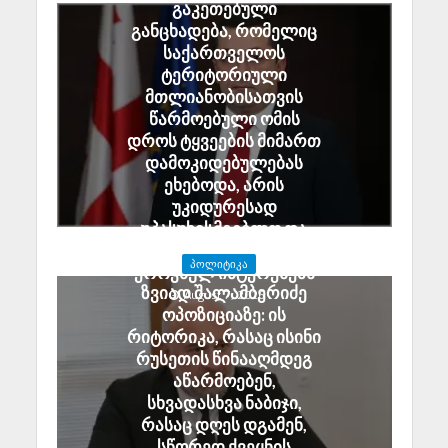
გაკეთებული
განცხადება, რომელიც
საქართველოს
ტერიტორიული
მთლიანობისათვის
წარმოებული ომის
დროს ტყვეების მიმართ
დამოკიდებულებას
ეხებოდა, არის
უკიდურესად
უპასუხისმგებლო და
აზიანებს საქართველოს
ᲞᲝᲚᲘᲢᲘᲙᲐ
ეროვნულ ინტერესებს
ზვიად შალამბერიძე
August 7, 2026
ოპოზიციაზე: ის
რიტორიკა, რასაც ისინი
რუსეთის წინააღმდეგ
აწარმოებენ,
სხვადასხვა ნაბიჯი,
რასაც დღეს დგამენ,
სწორედ ქვეყნის