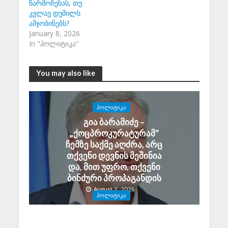
წარმოჩენას, თუ
კვლავ დუმილს
ამჯობინებს?
January 8, 2026
In "პოლიტიკა"
You may also like
ᲞᲝᲚᲘᲢᲘᲙᲐ
გია ბარამიძე –
„ქოცპროკურატურამ“
ჩემზე საქმე აღძრა, არც
თქვენი დევნის მეშინია
და, მით უფრო, თქვენი
ბინძური პროპაგანდის
August 7, 2026
ᲞᲝᲚᲘᲢᲘᲙᲐ
ალექსანდრე ტაბატაძე:
გიორგი ბარამიძის მიერ