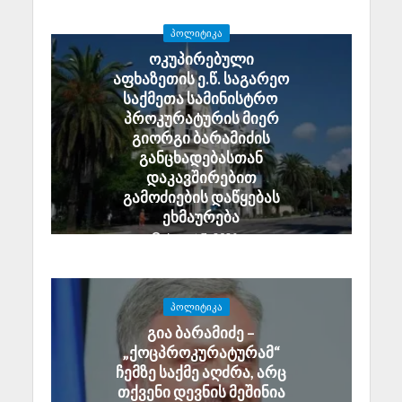
ᲞᲝᲚᲘᲢᲘᲙᲐ
ოკუპირებული
აფხაზეთის ე.წ. საგარეო
საქმეთა სამინისტრო
პროკურატურის მიერ
გიორგი ბარამიძის
განცხადებასთან
დაკავშირებით
გამოძიების დაწყებას
ეხმაურება
August 7, 2026
ᲞᲝᲚᲘᲢᲘᲙᲐ
გია ბარამიძე –
„ქოცპროკურატურამ“
ჩემზე საქმე აღძრა, არც
თქვენი დევნის მეშინია