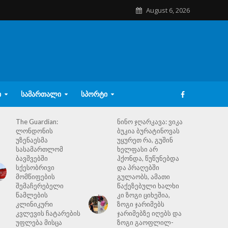
August 6, 2026
Ი
ᲡᲐᲛᲐᲠᲗᲐᲚᲘ
ᲡᲞᲝᲠᲢᲘ
The Guardian:
ნინო ჯღარკავა: ვიკა
ლონდონის
ბუკია ბურატინოვას
უზენაესმა
უყურეთ რა, გუშინ
სასამართლომ
ხელფასი არ
ბავშვებში
ჰქონდა, წუწუნებდა
სქესობრივი
და პრაღებში
მომწიფების
გულაობს, ამათი
შემაჩერებელი
წაქეზებული ხალხი
წამლების
კი ზოგი ციხეშია,
კლინიკური
ზოგი ჯარიმებს
კვლევის ჩატარების
ჯარიმებზე იღებს და
უფლება მისცა
ზოგი გაოფლილ-