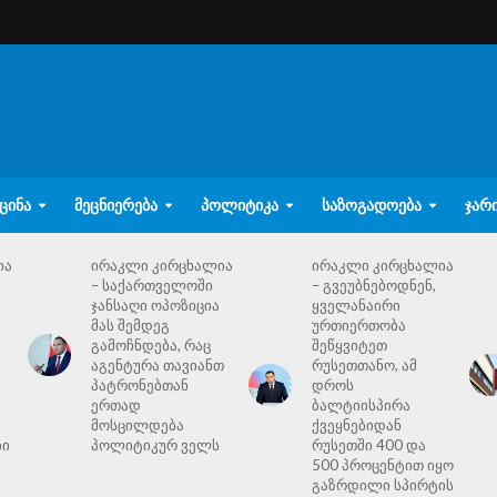
ᲪᲘᲜᲐ
ᲛᲔᲪᲜᲘᲔᲠᲔᲑᲐ
ᲞᲝᲚᲘᲢᲘᲙᲐ
ᲡᲐᲖᲝᲒᲐᲓᲝᲔᲑᲐ
ᲯᲐᲠ
ია
ირაკლი კირცხალია
ირაკლი კირცხალია
– საქართველოში
– გვეუბნებოდნენ,
ჯანსაღი ოპოზიცია
ყველანაირი
მას შემდეგ
ურთიერთობა
გამოჩნდება, რაც
შეწყვიტეთ
აგენტურა თავიანთ
რუსეთთანო, ამ
პატრონებთან
დროს
ერთად
ბალტიისპირა
მოსცილდება
ქვეყნებიდან
ბი
პოლიტიკურ ველს
რუსეთში 400 და
500 პროცენტით იყო
გაზრდილი სპირტის