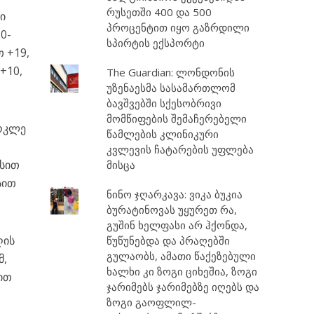
რუსეთში 400 და 500
ი
პროცენტით იყო გაზრდილი
0-
სპირტის ექსპორტი
თ +19,
+10,
The Guardian: ლონდონის
უზენაესმა სასამართლომ
ბავშვებში სქესობრივი
მომწიფების შემაჩერებელი
მოკლე
წამლების კლინიკური
კვლევის ჩატარების უფლება
ისით
მისცა
სით
ნინო ჯღარკავა: ვიკა ბუკია
ბურატინოვას უყურეთ რა,
გუშინ ხელფასი არ ჰქონდა,
ღის
წუწუნებდა და პრაღებში
გულაობს, ამათი წაქეზებული
მ,
ხალხი კი ზოგი ციხეშია, ზოგი
ით
ჯარიმებს ჯარიმებზე იღებს და
ზოგი გაოფლილ-