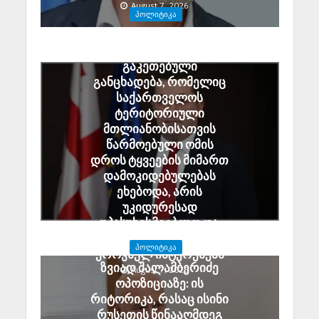
August 7, 2026
ᲞᲝᲚᲘᲢᲘᲙᲐ
ალექსანდრე ტაბატაძე:
გიორგი ბარამიძის მიერ
გაკეთებული
განცხადება, რომელიც
საქართველოს
ტერიტორიული
მთლიანობისათვის
წარმოებული ომის
დროს ტყვეების მიმართ
დამოკიდებულებას
ეხებოდა, არის
უკიდურესად
უპასუხისმგებლო და
აზიანებს საქართველოს
ᲞᲝᲚᲘᲢᲘᲙᲐ
ეროვნულ ინტერესებს
ზვიად შალამბერიძე
August 7, 2026
ოპოზიციაზე: ის
რიტორიკა, რასაც ისინი
რუსეთის წინააღმდეგ