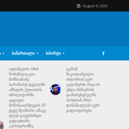
August 9, 2026
Ი
ᲡᲐᲛᲐᲠᲗᲐᲚᲘ
ᲡᲞᲝᲠᲢᲘ
აფხაზეთის ომის
გურამ
მონაწილე გია
ნიკოლაშვილი:
ნიშნიანიძე
ისტორიას ვერ
ბარამიძეს ტყუილში
გადაწერთ. რაც არ
ამხელს: ქუთაისის
უნდა იხმაუროს
იზოლატორში
დამარცხებულმა
გვყავდა
პარტიამ, მისი
მოწინააღმდეგის 23
დანაშაულები ვერ
ტყვე მეომარი, იმავე
გადაიფარება
დღეს გავფრინდი
გუდაუთაში,
აეროდრომზე