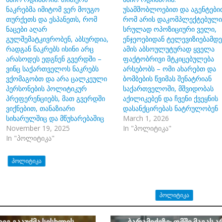
ნაკრებმა იმიტომ ვერ მოუგო
უსამშობლოებით და აგენტები
თურქეთს და ესპანეთს, რომ
რომ არის დაკომპლექტებული
ნაცები აღარ
სრულად ოპოზიციური ველი,
გულშემატკივრობენ, აბსურდია,
ენჯეოებიდან ტელევიზიებამდე
რადგან ნაკრებს ისინი არც
ამის აბსოულუტურად ყველა
არასოდეს ედგნენ გვერდში –
ფაქტობრივი მტკიცებულება
ვინც საქართველოს ნაკრებს
არსებობს – ომი ახარებთ და
ვქომაგობთ და არა ცალკეული
ბომბების წვიმას შენატრიან
პერსონების პოლიტიკურ
საქართველოში, მშვიდობას
პრეფერენციებს, მათ გვერდში
აქილიკებენ და ჩვენი ქვეყნის
ვიქნებით, თანაზიარი
დასანქცირებას ნატრულობენ
სიხარულშიც და მწუხარებაშიც
March 1, 2026
November 19, 2025
In "პოლიტიკა"
In "პოლიტიკა"
ᲞᲝᲚᲘᲢᲘᲙᲐ
ით ქართველიშვილი:
ონალურმა მოძრაობამ“
ᲞᲝᲚᲘᲢᲘᲙᲐ
ბლოს ღალატის მუხლი
დ 2008 წლის აგვისტოს
ანზორ მარგიანი გია
დეგ გააუქმა სისხლის
ბარამიძეზე: ომში მაგას ა