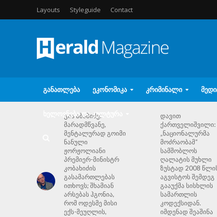
Layouts
Styleguide
Contact
ᲒᲐᲜᲐᲗᲚᲔᲑᲐ
ᲔᲙᲝᲜᲝᲛᲘᲙᲐ
ᲙᲠᲘᲛᲘᲜᲐᲚᲘ
ᲛᲔᲓᲘ
ᲮᲔᲚᲝᲕᲜᲔᲑᲐ ᲓᲐ ᲙᲣᲚᲢᲣᲠᲐ
გია აბაშიძე:
დავით
მარადმწვანე,
ქართველიშვილი:
მენტალურად გოიმი
„ნაციონალურმა
ნანული
მოძრაობამ“
ჟორჟოლიანი
სამშობლოს
პრემიერ-მინისტრ
ღალატის მუხლი
კობახიძის
ზუსტად 2008 წლი
გასამართლებას
აგვისტოს შემდეგ
ითხოვს; შხამიან
გააუქმა სისხლის
არსებას ჰგონია,
სამართლის
რომ ოდესმე მისი
კოდექსიდან.
ექს-მეუღლის,
იმდენად შეაშინა