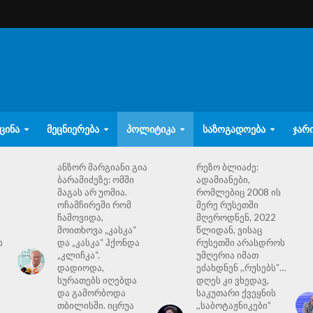
ᲪᲘᲜᲐ
ᲛᲔᲪᲜᲘᲔᲠᲔᲑᲐ
ᲞᲝᲚᲘᲢᲘᲙᲐ
ᲡᲐᲖᲝᲒᲐᲓᲝᲔᲑᲐ
ᲯᲐᲠ
ანზორ მარგიანი გია
რეზო ბლიაძე:
ბარამიძეზე: ომში
ადამიანები,
მაგას არ უომია.
რომლებიც 2008 ის
ოჩამჩირეში რომ
მერე რუსეთში
ჩამოვიდა,
მღეროდნენ, 2022
მოითხოვა „კასკა“
წლიდან, ვისაც
ს
და „კასკა“ ჰქონდა
რუსეთში არასდროს
„კლიჩკა“.
უმღერია იმათ
დადიოდა,
ეძახდნენ ,,რუსებს”…
სურათებს იღებდა
დღეს კი ვხედავ,
და გამორბოდა
საკუთარი ქვეყნის
თბილისში. იცრუა
,,საბოტაჟნიკები”