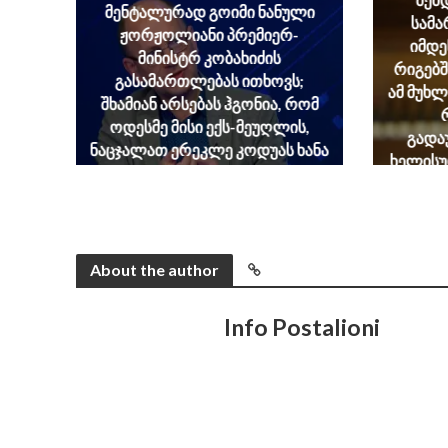
მენტალურად გოიმი ნანული
სამა
ჟორჟოლიანი პრემიერ-
იმდე
მინისტრ კობახიძის
რიგებშ
გასამართლებას ითხოვს;
ამ მუხ
შხამიან არსებას ჰგონია, რომ
ოდესმე მისი ექს-მეუღლის,
გადა
ნაცჯალათ ერეკლე კოდუას ხანა
ხელისუ
დადგება საქართველოში
მაგრა
August 8, 2026
სა
აღიარ
სამშო
About the author
Info Postalioni