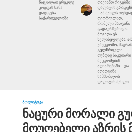
ნაცჯალათ ერეკლე
თავიანთ რიგებში
კოდუას ხანა
ღალატის გრადუს
დადგება
– ამ მუხლს თუნდა
საქართველოში
თეორიულად,
რომელი მათგანი
გადაურჩებოდა.
მოვიდა ეს
ხელისუფლება, ა
უშეცდომო, მაგრა
გულწრფელი
თუნდაც საკუთარი
შეცდომების
აღიარებაში – და
აღადგინა
სამშობლოს
ღალატის მუხლი
ᲞᲝᲚᲘᲢᲘᲙᲐ
ნაცური მორალი გ
მოუღებელი აზრის 