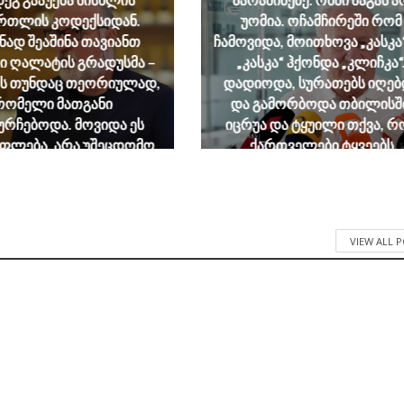
რთლის კოდექსიდან.
უომია. ოჩამჩირეში რომ
ნად შეაშინა თავიანთ
ჩამოვიდა, მოითხოვა „კასკა
ი ღალატის გრადუსმა –
„კასკა“ ჰქონდა „კლიჩკა“
ლს თუნდაც თეორიულად,
დადიოდა, სურათებს იღებ
რომელი მათგანი
და გამორბოდა თბილისშ
ურჩებოდა. მოვიდა ეს
იცრუა და ტყუილი თქვა, რ
ფლება, არა უშეცდომო,
ქართველები ტყვეებს
მ გულწრფელი თუნდაც
ხვრეტდნენო
კუთარი შეცდომების
August 8, 2026
ებაში – და აღადგინა
ბლოს ღალატის მუხლი
VIEW ALL 
August 8, 2026