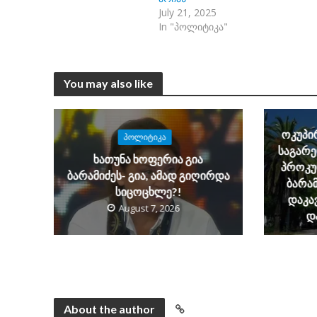
July 21, 2025
In "პოლიტიკა"
You may also like
ოკუპირ
ᲞᲝᲚᲘᲢᲘᲙᲐ
საგარე
ხათუნა ხოფერია გია
პროკუ
ბარამიძეს- გია, ამად გიღირდა
ბარამ
სიცოცხლე?!
დაკა
August 7, 2026
დ
About the author