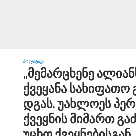
ᲞᲝᲚᲘᲢᲘᲙᲐ
„მემარცხენე ალიანს
ქვეყანა სახიფათო 
დგას. უახლოეს პერ
ქვეყნის მიმართ გ
უცხო ქვეყნებისგან