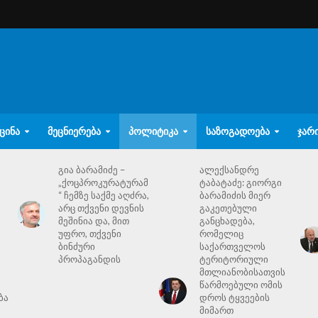
ᲪᲘᲜᲐ
ᲛᲔᲪᲜᲘᲔᲠᲔᲑᲐ
ᲞᲝᲚᲘᲢᲘᲙᲐ
ᲡᲐᲖᲝᲒᲐᲓᲝᲔᲑᲐ
ᲯᲐᲠ
გია ბარამიძე –
ალექსანდრე
„ქოცპროკურატურამ
ტაბატაძე: გიორგი
“ ჩემზე საქმე აღძრა,
ბარამიძის მიერ
არც თქვენი დევნის
გაკეთებული
მეშინია და, მით
განცხადება,
უფრო, თქვენი
რომელიც
ბინძური
საქართველოს
პროპაგანდის
ტერიტორიული
მთლიანობისათვის
წარმოებული ომის
ბა
დროს ტყვეების
მიმართ