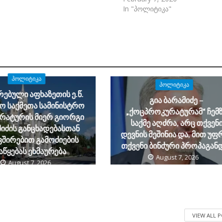
In "პოლიტიკა"
ᲞᲝᲚᲘᲢᲘᲙᲐ
ᲞᲝᲚᲘᲢᲘᲙᲐ
ებული აფხაზეთის ე.წ.
გია ბარამიძე –
ო საქმეთა სამინისტრო
„ქოცპროკურატურამ“ ჩემ
რატურის მიერ გიორგი
საქმე აღძრა, არც თქვენ
იძის განცხადებასთან
დევნის მეშინია და, მით უფ
ვშირებით გამოძიების
თქვენი ბინძური პროპაგან
აწყებას ეხმაურება
August 7, 2026
August 7, 2026
VIEW ALL 