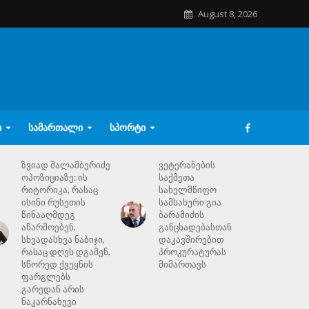
August 8, 2026
Ი
ᲡᲐᲛᲐᲠᲗᲐᲚᲘ
ᲡᲞᲝᲠᲢᲘ
ზვიად შალამბერიძე
ვეტერანების
ოპოზიციაზე: ის
საქმეთა
რიტორიკა, რასაც
სახელმწიფო
ისინი რუსეთის
სამსახური გია
წინააღმდეგ
ბარამიძის
აწარმოებენ,
განცხადებასთან
სხვადასხვა ნაბიჯი,
დაკავშირებით
რასაც დღეს დგამენ,
პროკურატურას
სწორედ ქვეყნის
მიმართავს
ფარგლებს
გარედან არის
ნაკარნახევი