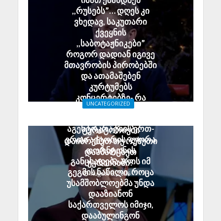
,,რუსებს”… დღეს კი
ვხედავ, საკუთარი
ქვეყნის
,,საბოტაჟნიკები”
როგორ დადიან იგივე
მთავრობის პირობებში
და ათამაშებენ
კურტუმებს
კონცერტებზე- რა
UNCATEGORIZED
შეცვალეთ, რა
გია აბაშიძე:
გამღერებთ?
აგენტოკრატიის ერთ-
ტერიტორიები
ერთი აქტორის, ლორა
დაიბრუნეთ თუ რუსეთი
თორნტონის
დაამარცხეთ
განცხადება არის იმ
უკრაინაში?
გეგმის ნაწილი, როცა
August 8, 2026
უსამშობლოებმა უნდა
დააზიანონ
საქართველოს იმიჯი,
დააბულინგონ