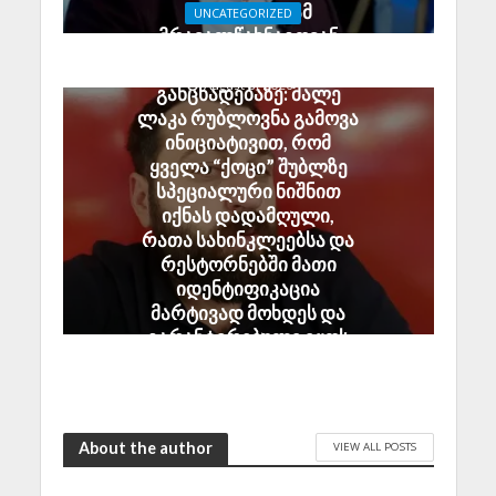
ტურისტები; ამ
UNCATEGORIZED
მრავალწახნაგოვან
ჯაბა ხუბუა ელენე
საბოტაჟს იძიებს სუს-ი
ხოშტარიას
August 6, 2026
განცხადებაზე: მალე
ლაკა რუბლოვნა გამოვა
ინიციატივით, რომ
ყველა “ქოცი” შუბლზე
სპეციალური ნიშნით
იქნას დადამღული,
რათა სახინკლეებსა და
რესტორნებში მათი
იდენტიფიკაცია
მარტივად მოხდეს და
გარანტირებული იყოს
“ქოცის” მშივრად
დატოვება
August 2, 2026
About the author
VIEW ALL POSTS