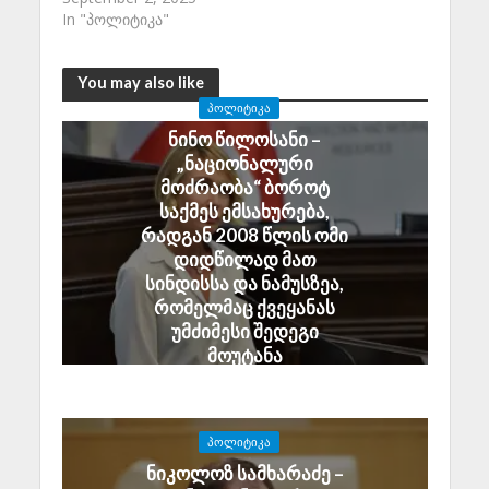
In "პოლიტიკა"
You may also like
ᲞᲝᲚᲘᲢᲘᲙᲐ
ნინო წილოსანი –
„ნაციონალური
მოძრაობა“ ბოროტ
საქმეს ემსახურება,
რადგან 2008 წლის ომი
დიდწილად მათ
სინდისსა და ნამუსზეა,
რომელმაც ქვეყანას
უმძიმესი შედეგი
მოუტანა
August 6, 2026
ᲞᲝᲚᲘᲢᲘᲙᲐ
ნიკოლოზ სამხარაძე –