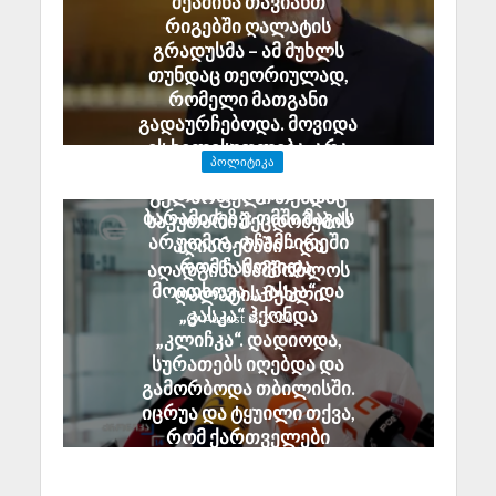
შეაშინა თავიანთ
რიგებში ღალატის
გრადუსმა – ამ მუხლს
თუნდაც თეორიულად,
რომელი მათგანი
გადაურჩებოდა. მოვიდა
ეს ხელისუფლება, არა
ᲞᲝᲚᲘᲢᲘᲙᲐ
უშეცდომო, მაგრამ
ანზორ მარგიანი გია
გულწრფელი თუნდაც
ბარამიძეზე: ომში მაგას
საკუთარი შეცდომების
არ უომია. ოჩამჩირეში
აღიარებაში – და
რომ ჩამოვიდა,
აღადგინა სამშობლოს
მოითხოვა „კასკა“ და
ღალატის მუხლი
„კასკა“ ჰქონდა
August 8, 2026
„კლიჩკა“. დადიოდა,
სურათებს იღებდა და
გამორბოდა თბილისში.
იცრუა და ტყუილი თქვა,
რომ ქართველები
ტყვეებს ხვრეტდნენო
August 8, 2026