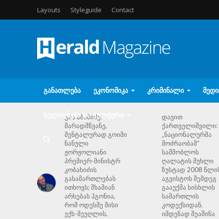
Layouts
Styleguide
Contact
ᲒᲐᲜᲐᲗᲚᲔᲑᲐ
ᲔᲙᲝᲜᲝᲛᲘᲙᲐ
ᲙᲠᲘᲛᲘᲜᲐᲚᲘ
ᲛᲔᲓᲘ
ᲮᲔᲚᲝᲕᲜᲔᲑᲐ ᲓᲐ ᲙᲣᲚᲢᲣᲠᲐ
გია აბაშიძე:
დავით
მარადმწვანე,
ქართველიშვილი:
მენტალურად გოიმი
„ნაციონალურმა
ნანული
მოძრაობამ“
ჟორჟოლიანი
სამშობლოს
პრემიერ-მინისტრ
ღალატის მუხლი
კობახიძის
ზუსტად 2008 წლი
გასამართლებას
აგვისტოს შემდეგ
ითხოვს; შხამიან
გააუქმა სისხლის
არსებას ჰგონია,
სამართლის
რომ ოდესმე მისი
კოდექსიდან.
ექს-მეუღლის,
იმდენად შეაშინა