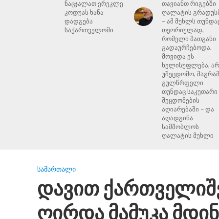
ნაცჯალათ ერეკლე
თავიანთ რიგებში
კოდუას ხანა
ღალატის გრადუს
დადგება
– ამ მუხლს თუნდა
საქართველოში
თეორიულად,
რომელი მათგანი
გადაურჩებოდა.
მოვიდა ეს
ხელისუფლება, ა
უშეცდომო, მაგრა
გულწრფელი
თუნდაც საკუთარი
შეცდომების
აღიარებაში – და
აღადგინა
სამშობლოს
ღალატის მუხლი
ᲡᲐᲛᲐᲠᲗᲐᲚᲘ
დავით ქართველიშ
ღირდა მამუკა მდინ