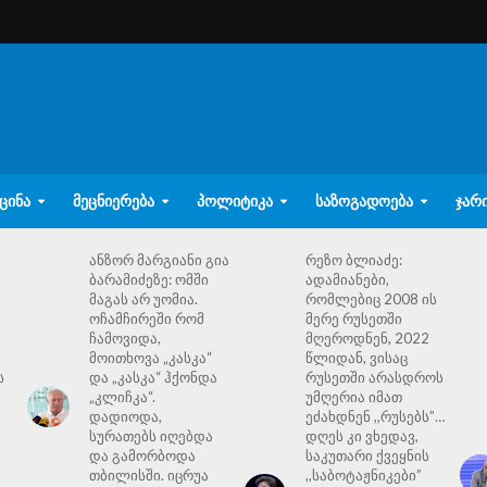
ᲪᲘᲜᲐ
ᲛᲔᲪᲜᲘᲔᲠᲔᲑᲐ
ᲞᲝᲚᲘᲢᲘᲙᲐ
ᲡᲐᲖᲝᲒᲐᲓᲝᲔᲑᲐ
ᲯᲐᲠ
ანზორ მარგიანი გია
რეზო ბლიაძე:
ბარამიძეზე: ომში
ადამიანები,
მაგას არ უომია.
რომლებიც 2008 ის
ოჩამჩირეში რომ
მერე რუსეთში
ჩამოვიდა,
მღეროდნენ, 2022
მოითხოვა „კასკა“
წლიდან, ვისაც
ს
და „კასკა“ ჰქონდა
რუსეთში არასდროს
„კლიჩკა“.
უმღერია იმათ
დადიოდა,
ეძახდნენ ,,რუსებს”…
სურათებს იღებდა
დღეს კი ვხედავ,
და გამორბოდა
საკუთარი ქვეყნის
თბილისში. იცრუა
,,საბოტაჟნიკები”