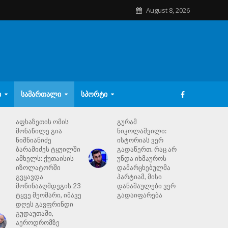
August 8, 2026
Ი
ᲡᲐᲛᲐᲠᲗᲐᲚᲘ
ᲡᲞᲝᲠᲢᲘ
აფხაზეთის ომის
გურამ
მონაწილე გია
ნიკოლაშვილი:
ნიშნიანიძე
ისტორიას ვერ
ბარამიძეს ტყუილში
გადაწერთ. რაც არ
ამხელს: ქუთაისის
უნდა იხმაუროს
იზოლატორში
დამარცხებულმა
გვყავდა
პარტიამ, მისი
მოწინააღმდეგის 23
დანაშაულები ვერ
ტყვე მეომარი, იმავე
გადაიფარება
დღეს გავფრინდი
გუდაუთაში,
აეროდრომზე