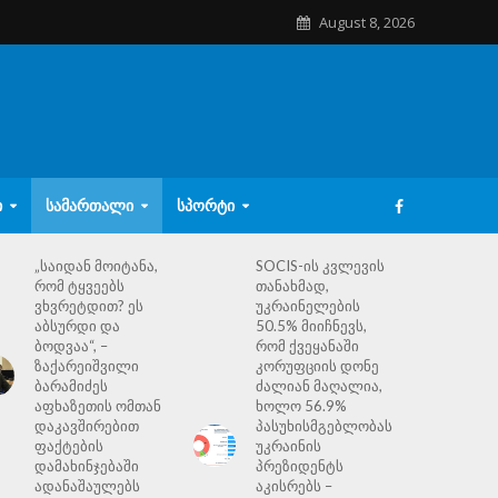
August 8, 2026
Ი
ᲡᲐᲛᲐᲠᲗᲐᲚᲘ
ᲡᲞᲝᲠᲢᲘ
„საიდან მოიტანა,
SOCIS-ის კვლევის
რომ ტყვეებს
თანახმად,
ვხვრეტდით? ეს
უკრაინელების
აბსურდი და
50.5% მიიჩნევს,
ბოდვაა“, –
რომ ქვეყანაში
ზაქარეიშვილი
კორუფციის დონე
ბარამიძეს
ძალიან მაღალია,
აფხაზეთის ომთან
ხოლო 56.9%
დაკავშირებით
პასუხისმგებლობას
ფაქტების
უკრაინის
დამახინჯებაში
პრეზიდენტს
ადანაშაულებს
აკისრებს –