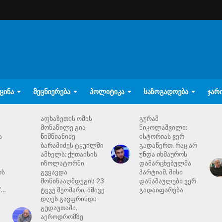
ᲪᲘᲜᲐ
ᲛᲔᲪᲜᲘᲔᲠᲔᲑᲐ
ᲞᲝᲚᲘᲢᲘᲙᲐ
ᲡᲐᲖᲝᲒᲐᲓᲝᲔᲑᲐ
ᲯᲐᲠ
აფხაზეთის ომის
გურამ
მონაწილე გია
ნიკოლაშვილი:
ს
ნიშნიანიძე
ისტორიას ვერ
ბარამიძეს ტყუილში
გადაწერთ. რაც არ
ამხელს: ქუთაისის
უნდა იხმაუროს
იზოლატორში
დამარცხებულმა
ოს
გვყავდა
პარტიამ, მისი
მოწინააღმდეგის 23
დანაშაულები ვერ
”…
ტყვე მეომარი, იმავე
გადაიფარება
დღეს გავფრინდი
გუდაუთაში,
აეროდრომზე