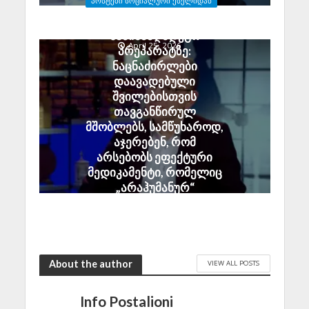
ᲞᲝᲡᲢᲔᲑᲘ ᲡᲝᲪᲘᲐᲚᲣᲠᲘ ᲥᲡᲔᲚᲘᲓᲐᲜ
ისტორიულ
გია აბაშიძე დიუშენის
ქველმოქმედებას
საწინააღმდეგო
April 25, 2026
პრეპარატზე:
ნაცნაძირლები
დაავადებული
შვილებისთვის
თავგანწირულ
მშობლებს, სამწუხაროდ,
აჯერებენ, რომ
არსებობს ეფექტური
მედიკამენტი, რომელიც
„არაჰუმანურ“
ხელისუფლებას არ
შემოაქვს
April 20, 2026
About the author
VIEW ALL POSTS
Info Postalioni