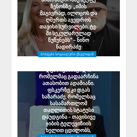
ზენონზე: „იმის
მაგივრად, ილოცოს და
ღმერთს ავედროს
თავისი სურვილები, ტვ-
ში სეკულარულად
წუწუნებს“ – ნინო
ნადირაძე
May 6, 2026
ᲞᲝᲡᲢᲔᲑᲘ ᲡᲝᲪᲘᲐᲚᲣᲠᲘ ᲥᲡᲔᲚᲘᲓᲐᲜ
გეგეჭკორი: ერთ მხარეს
დგას ივანიშვილი,
რომელმაც გადაარჩინა
ათასობით ადამიანი.
ფსკერზე კი დგას
ხაზარაძე, რომელსაც
სასამართლომ
თაღლითის სტატუსი
დაუდგინა – თავისივე
ჯიბის ტელევიზიის
ხელით ცდილობს,
ჩირქი მოსცხოს