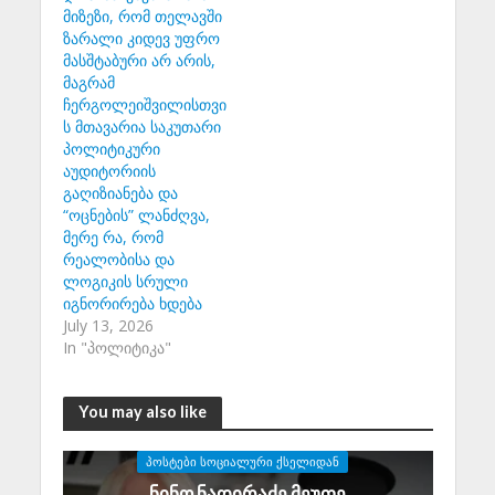
მიზეზი, რომ თელავში
ზარალი კიდევ უფრო
მასშტაბური არ არის,
მაგრამ
ჩერგოლეიშვილისთვი
ს მთავარია საკუთარი
პოლიტიკური
აუდიტორიის
გაღიზიანება და
“ოცნების” ლანძღვა,
მერე რა, რომ
რეალობისა და
ლოგიკის სრული
იგნორირება ხდება
July 13, 2026
In "პოლიტიკა"
You may also like
ᲞᲝᲡᲢᲔᲑᲘ ᲡᲝᲪᲘᲐᲚᲣᲠᲘ ᲥᲡᲔᲚᲘᲓᲐᲜ
ნინო ნადირაძე მეუფე