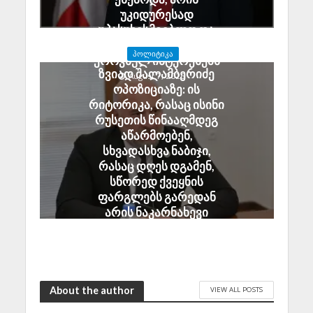
უკიდურესად
უპასუხისმგებლო და
აზიანებს საქართველოს
ᲞᲝᲚᲘᲢᲘᲙᲐ
ეროვნულ ინტერესებს
ზვიად შალამბერიძე
August 7, 2026
ოპოზიციაზე: ის
რიტორიკა, რასაც ისინი
რუსეთის წინააღმდეგ
აწარმოებენ,
სხვადასხვა ნაბიჯი,
რასაც დღეს დგამენ,
სწორედ ქვეყნის
ფარგლებს გარედან
არის ნაკარნახევი
August 7, 2026
About the author
VIEW ALL POSTS