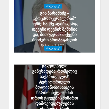
ᲞᲝᲚᲘᲢᲘᲙᲐ
გია ბარამიძე –
„ქოცპროკურატურამ“
ჩემზე საქმე აღძრა, არც
თქვენი დევნის მეშინია
და, მით უფრო, თქვენი
ბინძური პროპაგანდის
August 7, 2026
ᲞᲝᲚᲘᲢᲘᲙᲐ
ალექსანდრე ტაბატაძე:
გიორგი ბარამიძის მიერ
გაკეთებული
განცხადება, რომელიც
საქართველოს
ტერიტორიული
მთლიანობისათვის
წარმოებული ომის
დროს ტყვეების მიმართ
დამოკიდებულებას
ეხებოდა, არის