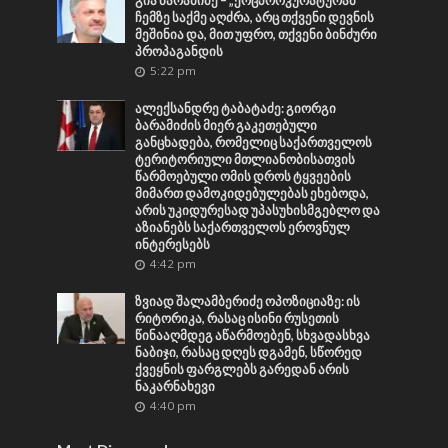
გია ბარამიძე – „ქოცპროკურატურამ“
ჩემზე საქმე აღძრა, არც თქვენი დევნის
მეშინია და, მით უფრო, თქვენი ბინძური
პროპაგანდის
5:22 pm
ალექსანდრე ტაბატაძე: გიორგი
ბარამიძის მიერ გაკეთებული
განცხადება, რომელიც საქართველოს
ტერიტორიული მთლიანობისათვის
წარმოებული ომის დროს ტყვეების
მიმართ დამოკიდებულებას ეხებოდა,
არის უკიდურესად უპასუხისმგებლო და
აზიანებს საქართველოს ეროვნულ
ინტერესებს
4:42 pm
ზვიად შალამბერიძე ოპოზიციაზე: ის
რიტორიკა, რასაც ისინი რუსეთის
წინააღმდეგ აწარმოებენ, სხვადასხვა
ნაბიჯი, რასაც დღეს დგამენ, სწორედ
ქვეყნის ფარგლებს გარედან არის
ნაკარნახევი
4:40 pm