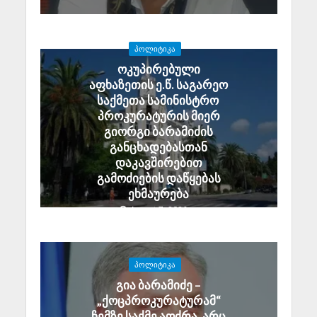
ᲞᲝᲚᲘᲢᲘᲙᲐ
ოკუპირებული
აფხაზეთის ე.წ. საგარეო
საქმეთა სამინისტრო
პროკურატურის მიერ
გიორგი ბარამიძის
განცხადებასთან
დაკავშირებით
გამოძიების დაწყებას
ეხმაურება
August 7, 2026
ᲞᲝᲚᲘᲢᲘᲙᲐ
გია ბარამიძე –
„ქოცპროკურატურამ“
ჩემზე საქმე აღძრა, არც