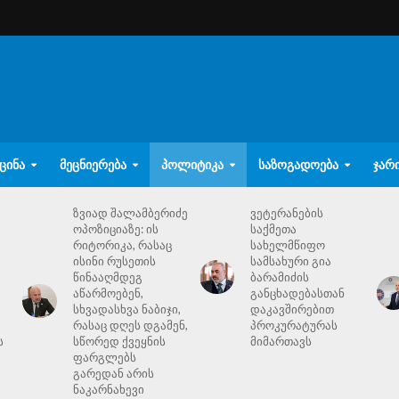
ᲪᲘᲜᲐ
ᲛᲔᲪᲜᲘᲔᲠᲔᲑᲐ
ᲞᲝᲚᲘᲢᲘᲙᲐ
ᲡᲐᲖᲝᲒᲐᲓᲝᲔᲑᲐ
ᲯᲐᲠ
ზვიად შალამბერიძე
ვეტერანების
ოპოზიციაზე: ის
საქმეთა
რიტორიკა, რასაც
სახელმწიფო
ისინი რუსეთის
სამსახური გია
წინააღმდეგ
ბარამიძის
აწარმოებენ,
განცხადებასთან
სხვადასხვა ნაბიჯი,
დაკავშირებით
რასაც დღეს დგამენ,
პროკურატურას
ს
სწორედ ქვეყნის
მიმართავს
ფარგლებს
გარედან არის
ნაკარნახევი