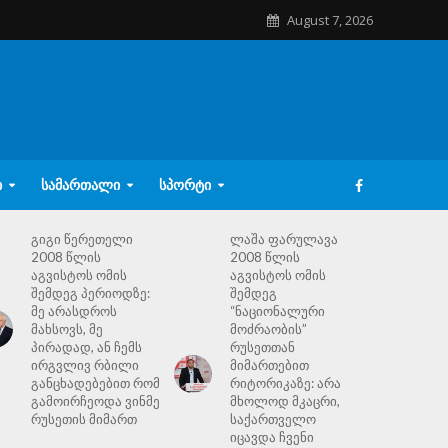
August 7, 2026
Ი
ᲡᲐᲛᲐᲠᲗᲐᲚᲘ
ᲡᲞᲝᲠᲢᲘ
გიგი წერეთელი
ლაშა ფარულავა
2008 წლის
2008 წლის
აგვისტოს ომის
აგვისტოს ომის
შემდეგ პერიოდზე:
შემდეგ
მე არასდროს
“ნაციონალური
მახსოვს, მე
მოძრაობის”
პირადად, ან ჩემს
რუსეთთან
ირგვლივ რბილი
მიმართებით
განცხადებებით რომ
რიტორიკაზე: არა
გამოირჩეოდა ვინმე
მხოლოდ მკაცრი,
რუსეთის მიმართ
საქართველო
იცავდა ჩვენი