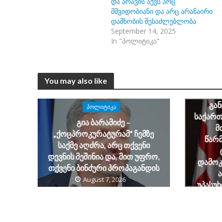
და არავის აქვს არც
მშვიდობიანი და არც არანაირი
დამხობის შესაძლებლობა
September 14, 2025
In "პოლიტიკა"
You may also like
ალექსა
ბარამ
გა
ᲞᲝᲚᲘᲢᲘᲙᲐ
საქარ
გია ბარამიძე –
მ
„ქოცპროკურატურამ“ ჩემზე
წარ
საქმე აღძრა, არც თქვენი
დევნის მეშინია და, მით უფრო,
დამოკ
თქვენი ბინძური პროპაგანდის
August 7, 2026
უპასუ
საქ