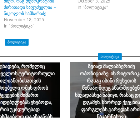
მიერ, რაც დემოკრატიის
October 3, 2025
ძირითადი საფუძველია –
In "პოლიტიკა"
ნიკოლოზ სამხარაძე
November 18, 2025
In "პოლიტიკა"
ᲞᲝᲚᲘᲢᲘᲙᲐ
ნდრე ტაბატაძე: გიორგი
ᲞᲝᲚᲘᲢᲘᲙᲐ
იძის მიერ გაკეთებული
ნცხადება, რომელიც
ზვიად შალამბერიძე
თველოს ტერიტორიული
ოპოზიციაზე: ის რიტორიკ
თლიანობისათვის
რასაც ისინი რუსეთის
მოებული ომის დროს
წინააღმდეგ აწარმოებენ
ტყვეების მიმართ
სხვადასხვა ნაბიჯი, რასაც 
იდებულებას ეხებოდა,
დგამენ, სწორედ ქვეყნის
არის უკიდურესად
ფარგლებს გარედან არი
ხისმგებლო და აზიანებს
ნაკარნახევი
ართველოს ეროვნულ
August 7, 2026
ინტერესებს
August 7, 2026