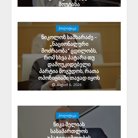
მოუტანა
August 6, 2026
ᲞᲝᲚᲘᲢᲘᲙᲐ
ნიკოლოზ სამხარაძე –
„ნაციონალური
მოძრაობა“ ცდილობს,
რომ სხვა პატარა თუ
დამოუკიდებელი
პარტია მოგუდოს, რათა
ოპოზიციაში თავად იყოს
August 6, 2026
ᲞᲝᲚᲘᲢᲘᲙᲐ
ნიკა მელიას
სასამართლოს
უპატივცემლობის