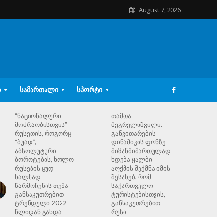
August 7, 2026
Ი
ᲡᲐᲛᲐᲠᲗᲐᲚᲘ
ᲡᲞᲝᲠᲢᲘ
“ნაციონალური
თამთა
მოძრაობისთვის”
მეგრელიშვილი:
რუსეთის, როგორც
განვითარების
“ბუად”,
დინამიკის ფონზე
აბსოლუტური
მიზანმიმართულად
ბოროტების, ხოლო
ხდება ყალბი
რუსების ცუდ
აღქმის შექმნა იმის
ხალხად
შესახებ, რომ
წარმოჩენის თემა
საქართველო
განსაკუთრებით
ტურისტებისთვის,
ტრენდული 2022
განსაკუთრებით
წლიდან გახდა,
რუსი