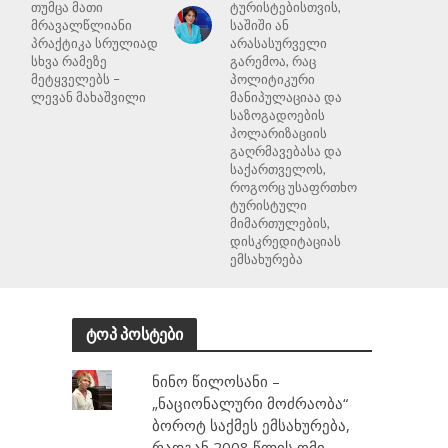
თუმცა მათი
ტურისტებისთვის,
მრავალწლიანი
საშიში ან
პრაქტიკა სრულიად
არასასურველი
სხვა რამეზე
გარემოა, რაც
მეტყველებს –
პოლიტიკური
ლევან მახაშვილი
მანიპულაციაა და
საზოგადოების
პოლარიზაციის
გაღრმავებასა და
საქართველოს,
როგორც უსაფრთხო
ტურისტული
მიმართულების,
დისკრედიტაციას
ემსახურება
ტოპ პოსტები
ნინო წილოსანი –
„ნაციონალური მოძრაობა“
ბოროტ საქმეს ემსახურება,
რადგან 2008 წლის ომი