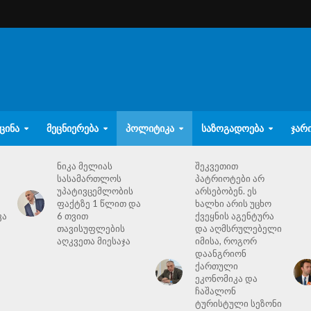
ᲪᲘᲜᲐ
ᲛᲔᲪᲜᲘᲔᲠᲔᲑᲐ
ᲞᲝᲚᲘᲢᲘᲙᲐ
ᲡᲐᲖᲝᲒᲐᲓᲝᲔᲑᲐ
ᲯᲐᲠ
ნიკა მელიას
შეკვეთით
სასამართლოს
პატრიოტები არ
უპატივცემლობის
არსებობენ. ეს
ფაქტზე 1 წლით და
ხალხი არის უცხო
ვა
6 თვით
ქვეყნის აგენტურა
თავისუფლების
და აღმსრულებელი
აღკვეთა მიესაჯა
იმისა, როგორ
დაანგრიონ
ქართული
ეკონომიკა და
ჩაშალონ
ტურისტული სეზონი