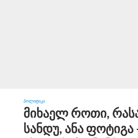
ᲞᲝᲚᲘᲢᲘᲙᲐ
მიხაელ როთი, რასა 
სანდუ, ანა ფოტიგა