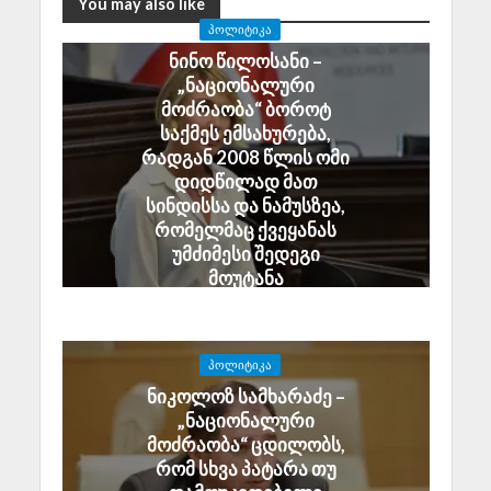
You may also like
ᲞᲝᲚᲘᲢᲘᲙᲐ
ნინო წილოსანი –
„ნაციონალური
მოძრაობა“ ბოროტ
საქმეს ემსახურება,
რადგან 2008 წლის ომი
დიდწილად მათ
სინდისსა და ნამუსზეა,
რომელმაც ქვეყანას
უმძიმესი შედეგი
მოუტანა
August 6, 2026
ᲞᲝᲚᲘᲢᲘᲙᲐ
ნიკოლოზ სამხარაძე –
„ნაციონალური
მოძრაობა“ ცდილობს,
რომ სხვა პატარა თუ