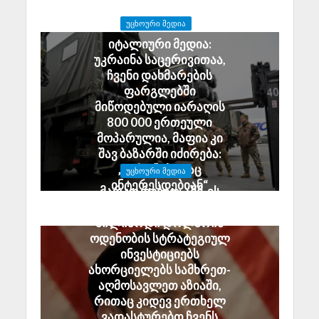
ᲣᲪᲮᲝᲣᲠᲘ ᲛᲔᲓᲘᲐ
იტალიური მედია:
უკრაინა საცერივითაა,
ჩვენი დახმარების
ფარგლებში
მიწოდებული იარაღის
800 000 ერთეული
მოპარულია, მაფია კი
შავ ბაზარში იძირება:
„დრონებითაც
ᲣᲪᲮᲝᲣᲠᲘ ᲛᲔᲓᲘᲐ
ინტერესდებიან“
მარკო რუბიო: აშშ-ის
July 29, 2026
მთავრობა 2.5
მილიარდი დოლარის
ოდენობის სტრატეგიულ
ინვესტიციებს
ახორციელებს სამხრეთ-
აღმოსავლეთ აზიაში,
რითაც კიდევ ერთხელ
ვადასტურებთ ჩვენს