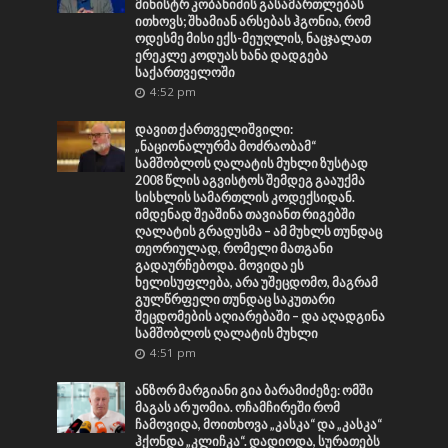
მინისტრ კობახიძის გასამართლებას
ითხოვს; შხამიან არსებას ჰგონია, რომ
ოდესმე მისი ექს-მეუღლის, ნაცჯალათ
ერეკლე კოდუას ხანა დადგება
საქართველოში
4:52 pm
დავით ქართველიშვილი:
„ნაციონალურმა მოძრაობამ“
სამშობლოს ღალატის მუხლი ზუსტად
2008 წლის აგვისტოს შემდეგ გააუქმა
სისხლის სამართლის კოდექსიდან.
იმდენად შეაშინა თავიანთ რიგებში
ღალატის გრადუსმა – ამ მუხლს თუნდაც
თეორიულად, რომელი მათგანი
გადაურჩებოდა. მოვიდა ეს
ხელისუფლება, არა უშეცდომო, მაგრამ
გულწრფელი თუნდაც საკუთარი
შეცდომების აღიარებაში – და აღადგინა
სამშობლოს ღალატის მუხლი
4:51 pm
ანზორ მარგიანი გია ბარამიძეზე: ომში
მაგას არ უომია. ოჩამჩირეში რომ
ჩამოვიდა, მოითხოვა „კასკა“ და „კასკა“
ჰქონდა „კლიჩკა“. დადიოდა, სურათებს