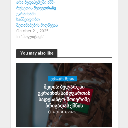
არა ბუდაპეშტში აშშ-
რუსეთის შეხვედრაზე
უკრაინაში
სამშვიდობო
შეთანხმების მიღწევას
October 21, 2025
In "პოლიტიკა"
You may also like
ᲣᲪᲮᲝᲣᲠᲘ ᲛᲔᲓᲘᲐ
მედია: ბელარუსი
უკრაინის საზღვართან
სადესანტო-მოიერიშე
ბრიგადას ქმნის
August 3, 2026