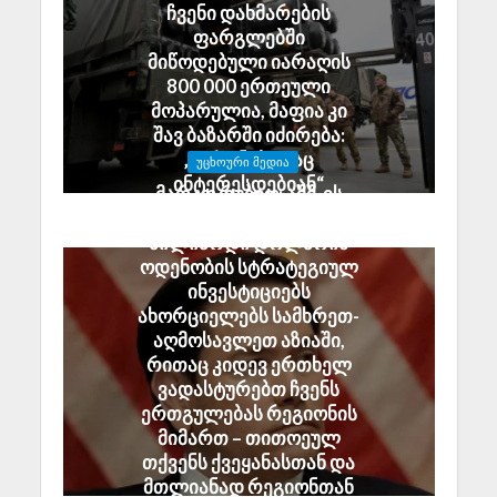
ჩვენი დახმარების
ფარგლებში
მიწოდებული იარაღის
800 000 ერთეული
მოპარულია, მაფია კი
შავ ბაზარში იძირება:
„დრონებითაც
ᲣᲪᲮᲝᲣᲠᲘ ᲛᲔᲓᲘᲐ
ინტერესდებიან“
მარკო რუბიო: აშშ-ის
July 29, 2026
მთავრობა 2.5
მილიარდი დოლარის
ოდენობის სტრატეგიულ
ინვესტიციებს
ახორციელებს სამხრეთ-
აღმოსავლეთ აზიაში,
რითაც კიდევ ერთხელ
ვადასტურებთ ჩვენს
ერთგულებას რეგიონის
მიმართ – თითოეულ
თქვენს ქვეყანასთან და
მთლიანად რეგიონთან