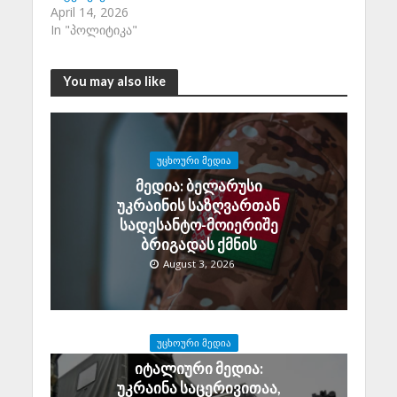
April 14, 2026
In "პოლიტიკა"
You may also like
ᲣᲪᲮᲝᲣᲠᲘ ᲛᲔᲓᲘᲐ
მედია: ბელარუსი
უკრაინის საზღვართან
სადესანტო-მოიერიშე
ბრიგადას ქმნის
August 3, 2026
ᲣᲪᲮᲝᲣᲠᲘ ᲛᲔᲓᲘᲐ
იტალიური მედია:
უკრაინა საცერივითაა,