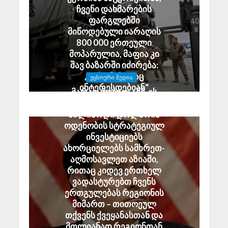
ჩვენი დახმარების
ფარგლებში
მიწოდებული იარაღის
800 000 ერთეული
მოპარულია, მაფია კი
შავ ბაზარში იძირება:
„დრონებითაც
ᲣᲪᲮᲝᲣᲠᲘ ᲛᲔᲓᲘᲐ
ინტერესდებიან“
მარკო რუბიო: აშშ-ის
July 29, 2026
მთავრობა 2.5
მილიარდი დოლარის
ოდენობის სტრატეგიულ
ინვესტიციებს
ახორციელებს სამხრეთ-
აღმოსავლეთ აზიაში,
რითაც კიდევ ერთხელ
ვადასტურებთ ჩვენს
ერთგულებას რეგიონის
მიმართ – თითოეულ
თქვენს ქვეყანასთან და
მთლიანად რეგიონთან