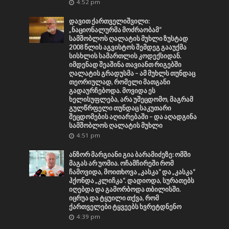
4:52 pm
დავით ქართველიშვილი:
„ნაციონალურმა მოძრაობამ“
სამშობლოს ღალატის მუხლი ზუსტად
2008 წლის აგვისტოს შემდეგ გააუქმა
სისხლის სამართლის კოდექსიდან.
იმდენად შეაშინა თავიანთ რიგებში
ღალატის გრადუსმა – ამ მუხლს თუნდაც
თეორიულად, რომელი მათგანი
გადაურჩებოდა. მოვიდა ეს
ხელისუფლება, არა უშეცდომო, მაგრამ
გულწრფელი თუნდაც საკუთარი
შეცდომების აღიარებაში – და აღადგინა
სამშობლოს ღალატის მუხლი
4:51 pm
ანზორ მარგიანი გია ბარამიძეზე: ომში
მაგას არ უომია. ოჩამჩირეში რომ
ჩამოვიდა, მოითხოვა „კასკა“ და „კასკა“
ჰქონდა „კლიჩკა“. დადიოდა, სურათებს
იღებდა და გამორბოდა თბილისში.
იცრუა და ტყუილი თქვა, რომ
ქართველები ტყვეებს ხვრეტდნენო
4:39 pm