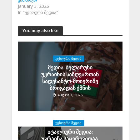
January 3, 2026
In "უცხოური მედია"
You may also like
ᲣᲪᲮᲝᲣᲠᲘ ᲛᲔᲓᲘᲐ
მედია: ბელარუსი
უკრაინის საზღვართან
სადესანტო-მოიერიშე
ბრიგადას ქმნის
August 3, 2026
ᲣᲪᲮᲝᲣᲠᲘ ᲛᲔᲓᲘᲐ
იტალიური მედია:
უკრაინა საცერივითაა,