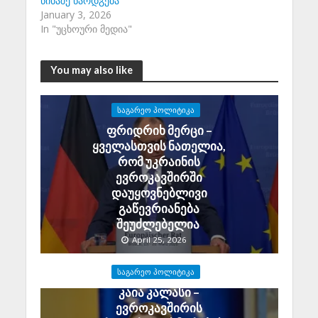
წინაშე წარდგება
January 3, 2026
In "უცხოური მედია"
You may also like
ᲡᲐᲒᲐᲠᲔᲝ ᲞᲝᲚᲘᲢᲘᲙᲐ
ფრიდრიხ მერცი –
ყველასთვის ნათელია,
რომ უკრაინის
ევროკავშირში
დაუყოვნებლივი
გაწევრიანება
შეუძლებელია
April 25, 2026
ᲡᲐᲒᲐᲠᲔᲝ ᲞᲝᲚᲘᲢᲘᲙᲐ
კაია კალასი –
ევროკავშირის